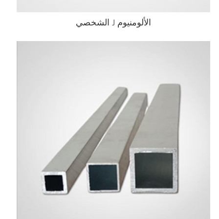
الألومنيوم J الشخصي