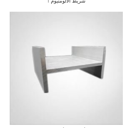
شريط الألومنيوم T