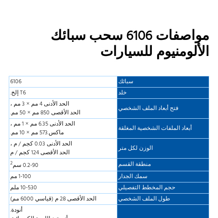
مواصفات 6106 سحب سبائك
الألومنيوم للسيارات
سبائك
6106
خلد
T6 إلخ.
الحد الأدنى 4 مم × 3 مم ،
فتح أبعاد الملف الشخصي
الحد الأقصى 850 مم × 50 مم.
الحد الأدنى 6.35 مم × 1 مم ،
أبعاد الملفات الشخصية المغلقة
ماكس.573 مم × 10 مم.
الحد الأدنى 0.03 كجم / م ،
الوزن لكل متر
الحد الأقصى 124 كجم / م
2
منطقة القسم
0.2-90 سم
سمك الجدار
1-100 مم
حجم المخطط التفصيلي
10-530 ملم
طول الملف الشخصي
الحد الأقصى 28 م (قياسي 6000 مم)
أنودة.