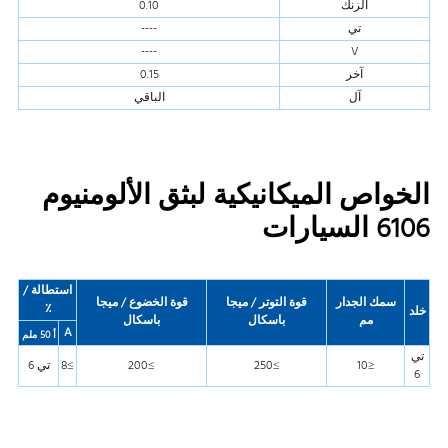
الزنك
0.10
تي
----
----
V
آخر
0.15
آل
الباقي
الخواص الميكانيكية لبثق الألومنيوم
6106 السيارات
استطالة /
سمك الجدار
قوة التوتر / ميجا
قوة الخضوع / ميجا
٪
خلد
مم
باسكال
باسكال
A
أ 50 ملم
تي
≤10
≥250
≥200
≥8
تي 6
6