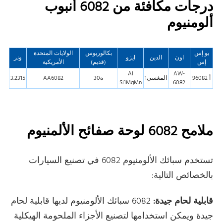
درجات مكافئة من 6082 أنبوب
ألومنيوم
يو إس
بكالوريوس
الولايات المتحدة
اون
الدين
ايزو
ونر
إس
(قديم)
الأمريكية
Al
AW-
أ 96082
المغسي1
ه30
AA6082
3.2315
Si1MgMn
6082
ملامح 6082 لوحة صفائح الألمنيوم
تستخدم سبائك الألومنيوم 6082 في تصنيع السيارات
بالخصائص التالية:
قابلية لحام جيدة:
6082 سبائك الألومنيوم لديها قابلية لحام
جيدة ويمكن استخدامها لتصنيع الأجزاء الملحومة الهيكلية