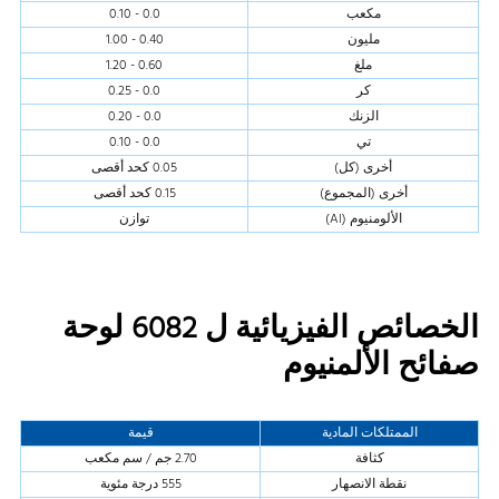
مكعب
0.0 - 0.10
مليون
0.40 - 1.00
ملغ
0.60 - 1.20
كر
0.0 - 0.25
الزنك
0.0 - 0.20
تي
0.0 - 0.10
أخرى (كل)
0.05 كحد أقصى
أخرى (المجموع)
0.15 كحد أقصى
الألومنيوم (Al)
توازن
الخصائص الفيزيائية ل 6082 لوحة
صفائح الألمنيوم
الممتلكات المادية
قيمة
كثافة
2.70 جم / سم مكعب
نقطة الانصهار
555 درجة مئوية