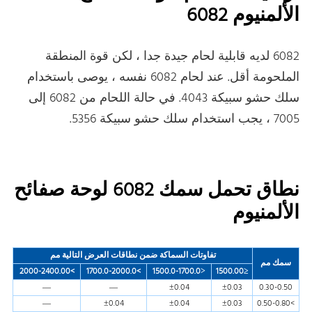
الألمنيوم 6082
6082 لديه قابلية لحام جيدة جدا ، لكن قوة المنطقة
الملحومة أقل. عند لحام 6082 نفسه ، يوصى باستخدام
سلك حشو سبيكة 4043. في حالة اللحام من 6082 إلى
7005 ، يجب استخدام سلك حشو سبيكة 5356.
نطاق تحمل سمك 6082 لوحة صفائح
الألمنيوم
تفاوتات السماكة ضمن نطاقات العرض التالية مم
سمك مم
>2000-2400.00
>1700.0-2000.0
˃1500.0-1700.0
≤1500.00
—
—
±0.04
±0.03
0.30-0.50
—
±0.04
±0.04
±0.03
>0.50-0.80