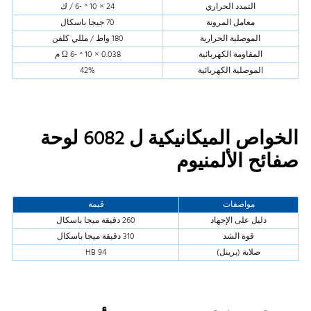
التمدد الحراري
24 × 10 ^ -6 / ك
معامل المرونة
70 جيجا باسكال
الموصلية الحرارية
180 واط / مللي كلفن
المقاومة الكهربائية
0.038 × 10 ^ -6 Ω م
الموصلية الكهربائية
42%
الخواص الميكانيكية ل 6082 لوحة
صفائح الألمنيوم
مواصفات
قيمة
دليل على الإجهاد
260 دقيقة ميجا باسكال
قوة الشد
310 دقيقة ميجا باسكال
صلابة (برينل)
94 HB