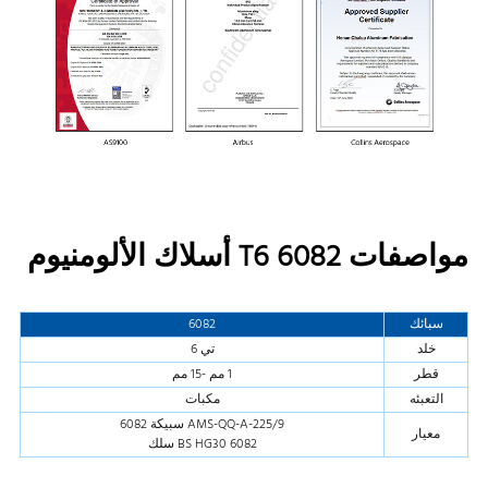
مواصفات 6082 T6 أسلاك الألومنيوم
سبائك
6082
خلد
تي 6
قطر
1 مم -15 مم
التعبئه
مكبات
AMS-QQ-A-225/9 سبيكة 6082
معيار
BS HG30 6082 سلك