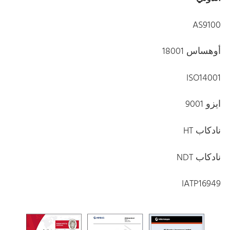
AS9100
أوهساس 18001
ISO14001
ايزو 9001
نادكاب HT
نادكاب NDT
IATP16949