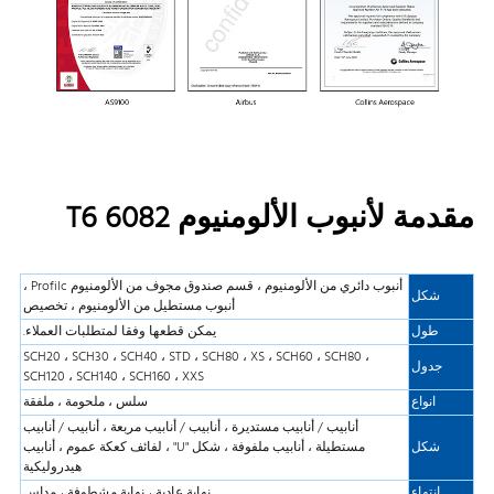
مقدمة لأنبوب الألومنيوم 6082 T6
أنبوب دائري من الألومنيوم ، قسم صندوق مجوف من الألومنيوم Profilc ،
شكل
أنبوب مستطيل من الألومنيوم ، تخصيص
طول
يمكن قطعها وفقا لمتطلبات العملاء.
SCH20 ، SCH30 ، SCH40 ، STD ، SCH80 ، XS ، SCH60 ، SCH80 ،
جدول
SCH120 ، SCH140 ، SCH160 ، XXS
انواع
سلس ، ملحومة ، ملفقة
أنابيب / أنابيب مستديرة ، أنابيب / أنابيب مربعة ، أنابيب / أنابيب
شكل
مستطيلة ، أنابيب ملفوفة ، شكل "U" ، لفائف كعكة عموم ، أنابيب
هيدروليكية
انتهاء
نهاية عادية ، نهاية مشطوفة ، مداس