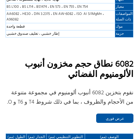
معيار
BS L100 ، BS L114 ، BS1474 ، EN 573 ، EN 755 ، EN 754
المواصفات
AA6082 ، HE30 ، DIN 3.2315 ، EN AW-6082 ، ISO: Al Si1MgMn ،
ذات الصلة
A96082
موك
قطعة واحدة
حزمة
إطار خشبي ، تغليف صندوق خشبي
6082 نطاق حجم مخزون أنبوب
الألومنيوم الفضائي
نقوم بتخزين 6082 أنبوب ألومنيوم في مجموعة متنوعة
من الأحجام والظروف ، بما في ذلك شروط T4 و T6 و O.
عرض فوري
الوصف (مم)
التطوير التنظيمي (مم)
الجدار (مم)
الطول (مم)