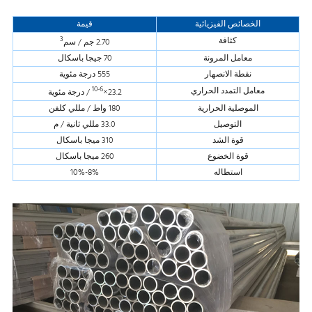
الخصائص الفيزيائية
قيمة
3
كثافة
2.70 جم / سم
معامل المرونة
70 جيجا باسكال
نقطة الانصهار
555 درجة مئوية
10-6
معامل التمدد الحراري
23.2×
/ درجة مئوية
الموصلية الحرارية
180 واط / مللي كلفن
التوصيل
33.0 مللي ثانية / م
قوة الشد
310 ميجا باسكال
قوة الخضوع
260 ميجا باسكال
استطاله
8%-10%