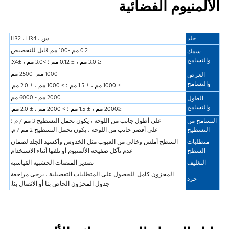
الألمنيوم الفضائية
خلد
س ، H32 ، H34
0.2 مم -100 مم قابل للتخصيص
سمك
والتسامح
≤ 3.0 مم ، ± 0.12 مم ؛ >3.0 مم ، ±4٪.
1000 مم -2500 مم
العرض
والتسامح
≤ 1000 مم ، ± 1.5 مم ؛ > 1000 مم ، ± 2.0 مم.
2000 مم - 6000 مم
الطول
والتسامح
≤2000 مم ، ± 1.5 مم ؛ > 2000 مم ، ± 2.0 مم.
التسامح من
على أطول جانب من اللوحة ، يكون تحمل التسطيح 3 مم / م ؛
التسطيح
على أقصر جانب من اللوحة ، يكون تحمل التسطيح 2 مم / م.
متطلبات
السطح أملس وخالي من العيوب مثل الخدوش وأكسيد الجلد لضمان
السطح
عدم تآكل صفيحة الألمنيوم أو تلفها أثناء الاستخدام
التغليف
تصدير المنصات الخشبية القياسية
المخزون كامل. للحصول على المتطلبات التفصيلية ، يرجى مراجعة
جرد
جدول المخزون الخاص بنا أو الاتصال بنا.