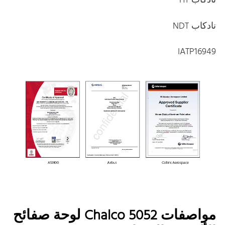
نادكاب HT
نادكاب NDT
IATP16949
مواصفات Chalco 5052 لوحة صفائح