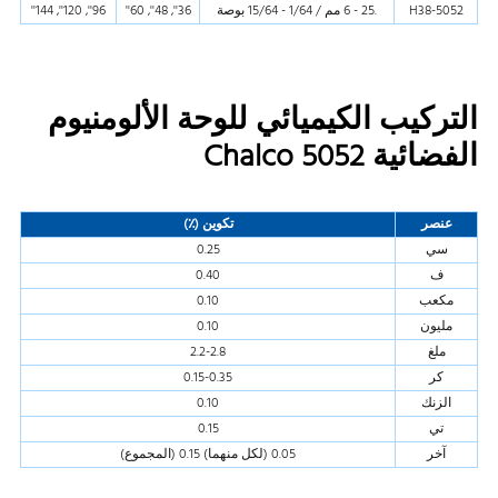
5052-H38
.25 - 6 مم / 1/64 - 15/64 بوصة
36'', 48'', 60''
96'', 120'', 144''
التركيب الكيميائي للوحة الألومنيوم
الفضائية Chalco 5052
عنصر
تكوين (٪)
سي
0.25
ف
0.40
مكعب
0.10
مليون
0.10
ملغ
2.2-2.8
كر
0.15-0.35
الزنك
0.10
تي
0.15
آخر
0.05 (لكل منهما) 0.15 (المجموع)