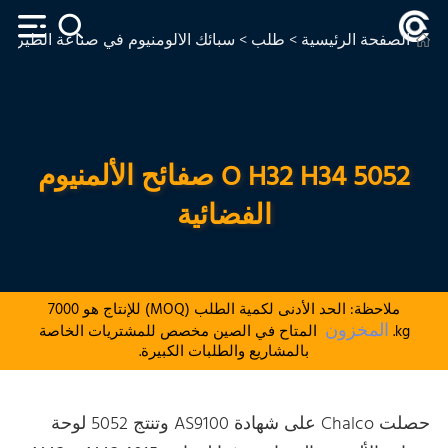
الصفحة الرئيسية
>
طلب
>
سبائك الألومنيوم في صناعة الطيران
5052 O H32 H34 صفائح الألمنيوم
الفضائية
ملاحظة: الحد الأدنى لكمية الطلب (MOQ) للإنتاج هو 7000
المخزون
kg.
المتاح في الصين مخصص للمشتريات الخاصة
بالمشاريع والطلبات الكبيرة.
حصلت Chalco على شهادة AS9100 وتنتج 5052 لوحة