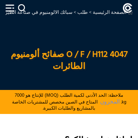
الصفحة الرئيسية
>
طلب
>
سبائك الألومنيوم في صناعة الطيران
4047 O / F / H112 صفائح ألومنيوم
الطائرات
ملاحظة: الحد الأدنى لكمية الطلب (MOQ) للإنتاج هو 7000
المخزون
kg.
المتاح في الصين مخصص للمشتريات الخاصة
بالمشاريع والطلبات الكبيرة.