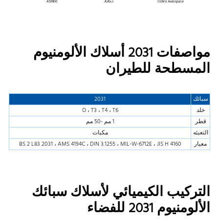
مواصفات 2031 أسلاك الألومنيوم
المسطحة للطيران
سبائك
2031
خلد
O ، T3 ، T4 ، T6
قطر
1 مم -50 مم
التعبئه
مكبات
معيار
BS 2 L83 2031 ، AMS 4194C ، DIN 3.1255 ، MIL-W-6712E ، JIS H 4160
التركيب الكيميائي لأسلاك سبائك
الألومنيوم 2031 للفضاء