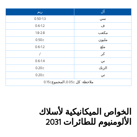
آل
ريم
سي
0.50-1.3
ف
0.6-1.2
مكعب
1.8-2.8
مليون
≤0.50
ملغ
0.6-1.2
كر
/
ني
0.6-1.4
الزنك
≤0.20
تي
≤0.20
ملاحظة: كل ≤0.05; المجموع≤0.15
الخواص الميكانيكية لأسلاك
الألومنيوم للطائرات 2031