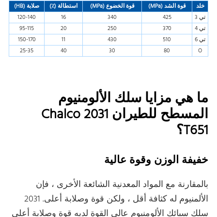
خلد
قوة الشد
(MPa)
قوة الخضوع
(MPa)
استطالة
(٪)
صلابة
(HB)
تي 3
425
340
16
120-140
تي 4
370
250
20
95-115
تي 6
510
430
11
150-170
25-35
40
30
80
O
ما هي مزايا سلك الألومنيوم
المسطح للطيران Chalco 2031
T651؟
خفيفة الوزن وقوة عالية
بالمقارنة مع المواد المعدنية الشائعة الأخرى ، فإن
الألمنيوم له كثافة أقل ، ولكن قوة وصلابة أعلى. 2031
سلك سبائك الألومنيوم عالي القوة لديه قوة وصلابة أعلى