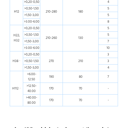
>0,20-0,50
4
>0,50-1,50
5
H12
210-280
180
>1,50-3,00
5
>3.00-6.00
8
>0,20-0,50
5
>0,50-1,50
5
H22,
210-260
130
H32
>1,50-3,00
7
>3.00-6.00
10
>0,20-0,50
3
H38 ·
>0,50-1,50
270
210
3
>1,50-3,00
4
>6.00-
190
80
7
12.50
>12.50-
H112 ·
170
70
-
40.00
>40.00-
170
70
-
80.00