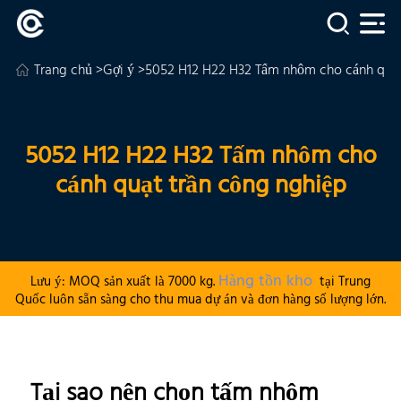
Trang chủ
>
Gợi ý
>5052 H12 H22 H32 Tấm nhôm cho cánh quạt
5052 H12 H22 H32 Tấm nhôm cho
cánh quạt trần công nghiệp
Hàng tồn kho
Lưu ý: MOQ sản xuất là 7000 kg.
tại Trung
Quốc luôn sẵn sàng cho thu mua dự án và đơn hàng số lượng lớn.
Tại sao nên chọn tấm nhôm