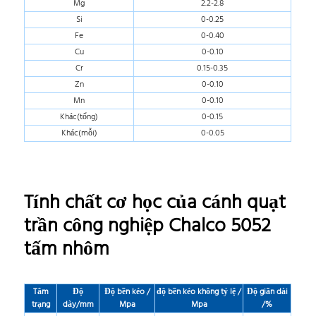
Mg
2.2-2.8
Si
0-0.25
Fe
0-0.40
Cu
0-0.10
Cr
0.15-0.35
Zn
0-0.10
Mn
0-0.10
Khác(tổng)
0-0.15
Khác(mỗi)
0-0.05
Tính chất cơ học của cánh quạt
trần công nghiệp Chalco 5052
tấm nhôm
Tâm
Độ
Độ bền kéo /
độ bền kéo không tỷ lệ /
Độ giãn dài
trạng
dày/mm
Mpa
Mpa
/%