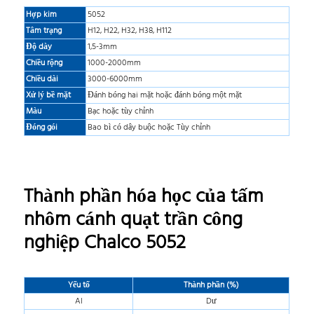
Hợp kim
5052
Tâm trạng
H12, H22, H32, H38, H112
Độ dày
1,5-3mm
Chiều rộng
1000-2000mm
Chiều dài
3000-6000mm
Xử lý bề mặt
Đánh bóng hai mặt hoặc đánh bóng một mặt
Màu
Bạc hoặc tùy chỉnh
Đóng gói
Bao bì có dây buộc hoặc Tùy chỉnh
Thành phần hóa học của tấm
nhôm cánh quạt trần công
nghiệp Chalco 5052
Yếu tố
Thành phần (%)
Al
Dư