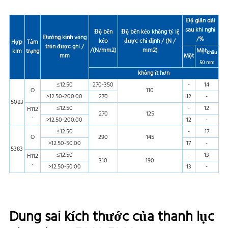
Độ giãn dài
sau khi nghỉ
Độ bền
Độ bền kéo không tỷ lệ
Đường kính vòng
/%
kéo
được chỉ định / (N /
Hợp
Tâm
tròn được ghi /
/(N/mm2)
mm2)
Một
kim
trạng
khẩu
mm
Một
50 mm
không ít hơn
≤12.50
270-350
-
14
O
110
>12.50-200.00
270
12
-
5083
≤12.50
-
12
H112
270
125
·
>12.50-200.00
12
-
≤12.50
-
17
O
290
145
>12.50-50.00
17
-
5383
≤12.50
-
13
H112
310
190
·
>12.50-50.00
13
-
Dung sai kích thước của thanh lục