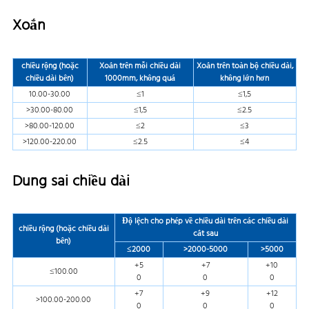
Xoắn
chiều rộng (hoặc
Xoắn trên mỗi chiều dài
Xoắn trên toàn bộ chiều dài,
chiều dài bên)
1000mm, không quá
không lớn hơn
10.00-30.00
≤1
≤1,5
>30.00-80.00
≤1,5
≤2.5
>80.00-120.00
≤2
≤3
>120.00-220.00
≤2.5
≤4
Dung sai chiều dài
Độ lệch cho phép về chiều dài trên các chiều dài
chiều rộng (hoặc chiều dài
cắt sau
bên)
≤2000
>2000-5000
>5000
+5
+7
+10
≤100.00
0
0
0
+7
+9
+12
>100.00-200.00
0
0
0