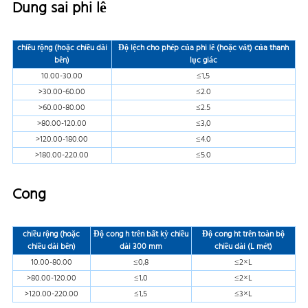
Dung sai phi lê
chiều rộng (hoặc chiều dài
Độ lệch cho phép của phi lê (hoặc vát) của thanh
bên)
lục giác
10.00-30.00
≤1,5
>30.00-60.00
≤2.0
>60.00-80.00
≤2.5
>80.00-120.00
≤3,0
>120.00-180.00
≤4.0
>180.00-220.00
≤5.0
Cong
chiều rộng (hoặc
Độ cong h trên bất kỳ chiều
Độ cong ht trên toàn bộ
chiều dài bên)
dài 300 mm
chiều dài (L mét)
10.00-80.00
≤0,8
≤2×L
>80.00-120.00
≤1,0
≤2×L
>120.00-220.00
≤1,5
≤3×L