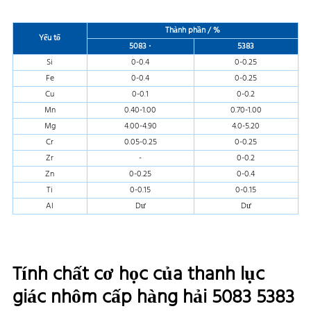
Thành phần / %
Yếu tố
5083
·
5383
Si
0-0.4
0-0.25
Fe
0-0.4
0-0.25
Cu
0-0.1
0-0.2
Mn
0.40-1.00
0.70-1.00
Mg
4.00-4.90
4.0-5.20
Cr
0.05-0.25
0-0.25
Zr
-
0-0.2
Zn
0-0.25
0-0.4
Ti
0-0.15
0-0.15
Al
Dư
Dư
Tính chất cơ học của thanh lục
giác nhôm cấp hàng hải 5083 5383