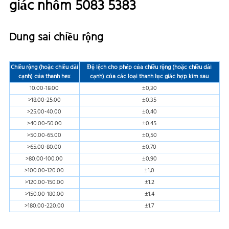
giác nhôm 5083 5383
Dung sai chiều rộng
Chiều rộng (hoặc chiều dài
Độ lệch cho phép của chiều rộng (hoặc chiều dài
cạnh) của thanh hex
cạnh) của các loại thanh lục giác hợp kim sau
10.00-18.00
±0,30
>18.00-25.00
±0.35
>25.00-40.00
±0,40
>40.00-50.00
±0.45
>50.00-65.00
±0,50
>65.00-80.00
±0,70
>80.00-100.00
±0,90
>100.00-120.00
±1,0
>120.00-150.00
±1.2
>150.00-180.00
±1.4
>180.00-220.00
±1.7