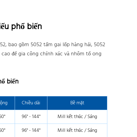
ếu phổ biến
52, bao gồm 5052 tấm gai lốp hàng hải, 5052
 cao để gia công chính xác và nhôm tổ ong
hổ biến
rộng
Chiều dài
Bề mặt
60"
96" - 144"
Mill kết thúc / Sáng
60"
96" - 144"
Mill kết thúc / Sáng