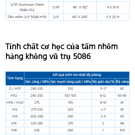
3/16" Aluminum Sheet
3/16"
48" X 192"
4 X 16 ft
5086-H32
Tấm nhôm 3/4 "5086-H116
3/4"
60" X 240"
5 X 20 ft
Tính chất cơ học của tấm nhôm
hàng không vũ trụ 5086
Kết quả kiểm tra nhiệt độ phòng
Tâm trạng
Sức căng / MPa
Sức mạnh năng suất / MPa
Độ giãn dài/%
Độ cứng
O / H111
240-310
100
11-17
65
H112 ·
240-250
100-105
8-12
65-69
H116 / H321
275
195
8-10
81
H12
275-335
200
3-7
81
H14
300-360
240
2-4
90
H16 ·
325-385
270
2
98
H18 ·
345
290
1
104