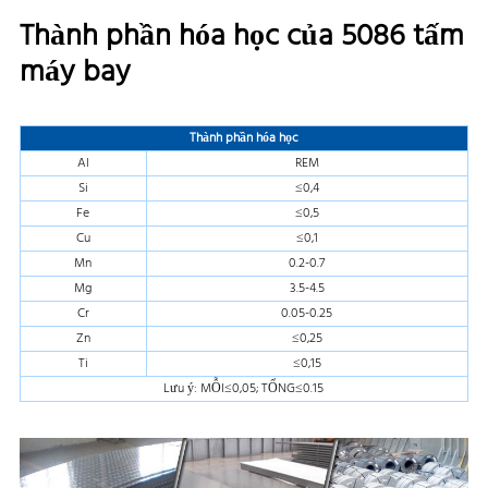
Thành phần hóa học của 5086 tấm
máy bay
Thành phần hóa học
Al
REM
Si
≤0,4
Fe
≤0,5
Cu
≤0,1
Mn
0.2-0.7
Mg
3.5-4.5
Cr
0.05-0.25
Zn
≤0,25
Ti
≤0,15
Lưu ý: MỖI≤0,05; TỔNG≤0.15