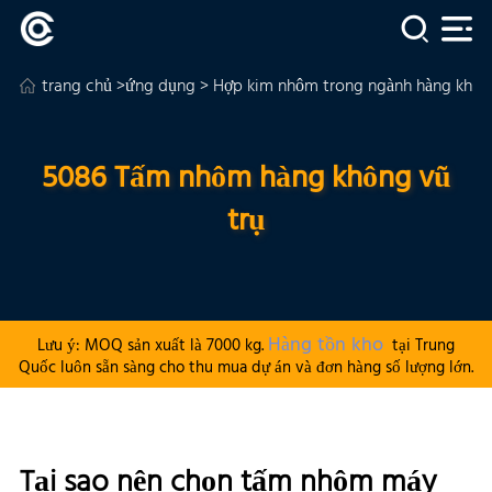
trang chủ
>
ứng dụng
>
Hợp kim nhôm trong ngành hàng không
5086 Tấm nhôm hàng không vũ
trụ
Hàng tồn kho
Lưu ý: MOQ sản xuất là 7000 kg.
tại Trung
Quốc luôn sẵn sàng cho thu mua dự án và đơn hàng số lượng lớn.
Tại sao nên chọn tấm nhôm máy