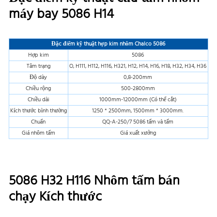
máy bay 5086 H14
Đặc điểm kỹ thuật hợp kim nhôm Chalco 5086
Hợp kim
5086
Tâm trạng
O, H111, H112, H116, H321, H12, H14, H16, H18, H32, H34, H36
Độ dày
0,8-200mm
Chiều rộng
500-2800mm
Chiều dài
1000mm-12000mm (Có thể cắt)
Kích thước bình thường
1250 * 2500mm, 1500mm * 3000mm.
Chuẩn
QQ-A-250/7 5086 tấm và tấm
Giá nhôm tấm
Giá xuất xưởng
5086 H32 H116 Nhôm tấm bán
chạy Kích thước