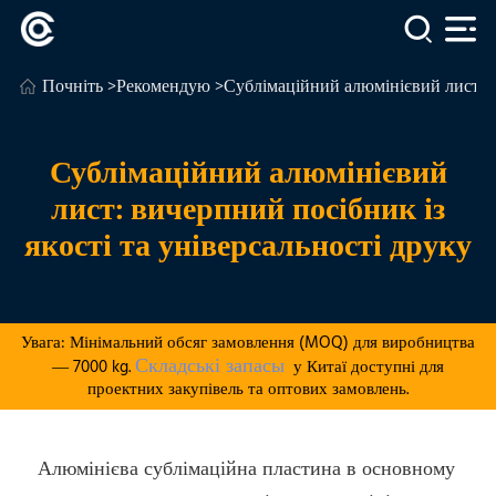
Почніть
>
Рекомендую
>Сублімаційний алюмінієвий лист: ви
Сублімаційний алюмінієвий
лист: вичерпний посібник із
якості та універсальності друку
Увага: Мінімальний обсяг замовлення (MOQ) для виробництва
Складські запасы
— 7000 kg.
у Китаї доступні для
проектних закупівель та оптових замовлень.
Алюмінієва сублімаційна пластина в основному