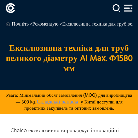
Почніть
>
Рекомендую
>Ексклюзивна техніка для труб вели
Ексклюзивна техніка для труб
великого діаметру Al Max. Φ1580
мм
Увага: Мінімальний обсяг замовлення (MOQ) для виробництва
Складські запасы
— 500 kg.
у Китаї доступні для
проектних закупівель та оптових замовлень.
Chalco ексклюзивно впроваджує інноваційні