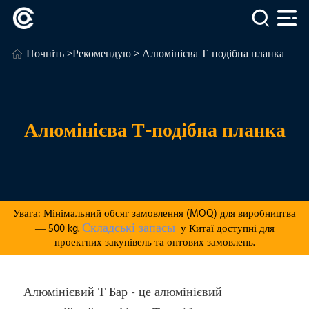
Почніть
>
Рекомендую
> Алюмінієва Т-подібна планка
Алюмінієва Т-подібна планка
Увага: Мінімальний обсяг замовлення (MOQ) для виробництва
Складські запасы
— 500 kg.
у Китаї доступні для
проектних закупівель та оптових замовлень.
Алюмінієвий Т Бар - це алюмінієвий