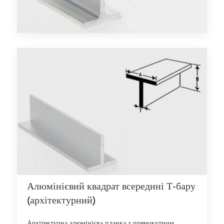
Алюмінієвий квадрат всередині Т-бару
(архітектурний)
Архітектурна алюмінієва планка з прямокутним