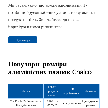
Ми гарантуємо, що кожен алюмінієвий Т-
подібний брусок забезпечує виняткову якість і
продуктивність. Звертайтеся до нас за
індивідуальними рішеннями!
Пропозиція
Популярні розміри
алюмінієвих планок Chalco
Гарячі
Тип
Деталі
продажні
Довжина
виробництва
сплави
1" x 1" x 0,125" Алюмінієва
6063-Т5,
Індивідуальне
Екструдованого
Т-подібна планка
6061-Т6
різання