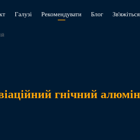
кт
Галузі
Рекомендувати
Блог
Зв'яжіться
ій
віаційний гнічний алюмін