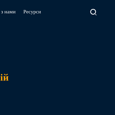
 з нами
Ресурси
ій