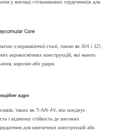
лом у вигляді стільникових сердечників для
neycomular Core
гою з нержавіючої сталі, такою як 304 і 321,
них аерокосмічних конструкцій, які мають
ння, корозію або удари.
подібне ядро
авів, таких як Ti-6Al-4V, він поєднує
сть і відмінну стійкість до високих
придатним для критичних конструкцій або