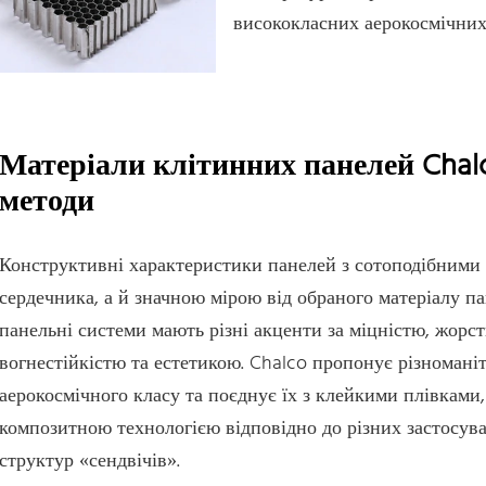
висококласних аерокосмічних
Матеріали клітинних панелей Chal
методи
Конструктивні характеристики панелей з сотоподібними 
сердечника, а й значною мірою від обраного матеріалу па
панельні системи мають різні акценти за міцністю, жорст
вогнестійкістю та естетикою. Chalco пропонує різноманіт
аерокосмічного класу та поєднує їх з клейкими плівкам
композитною технологією відповідно до різних застосув
структур «сендвічів».