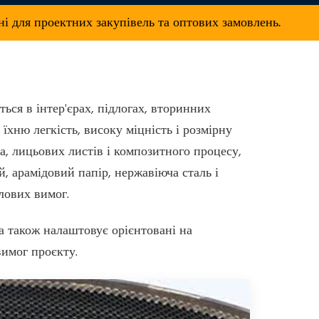
і для проектних закупівель та оптових замовлень.
ься в інтер'єрах, підлогах, вторинних
хню легкість, високу міцність і розмірну
на, лицьових листів і композитного процесу,
, арамідовий папір, нержавіюча сталь і
лових вимог.
 а також налаштовує орієнтовані на
вимог проєкту.