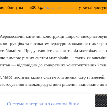
 виробництва — 500 kg.
Складські запасы
у Китаї доступн
Аерокосмічні клітинні конструкції широко використовуют
конструкціях та високотемпературних компонентах через ї
стабільність. Продуктивність залежить від матеріалу кер
що вимагає різних систем матеріалів — таких як алюміній
титан — відповідно до конкретних конструктивних і теп
Chalco постачає кілька систем клітинних ядер і панелей,
застосування високопродуктивні рішення відповідно до 
Система матеріалів з сотоподібним