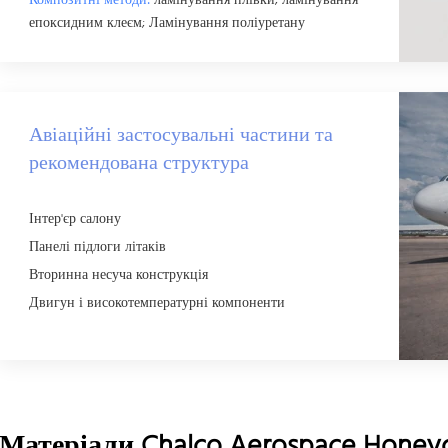
Композитні методи:
ламінування плівки; ламінування
епоксидним клеєм; Ламінування поліуретану
Авіаційні застосувальні частини та
рекомендована структура
Інтер'єр салону
Панелі підлоги літаків
Вторинна несуча конструкція
Двигун і високотемпературні компоненти
Матеріали Chalco Aerospace Honey