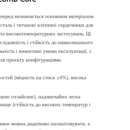
перед визначається основним матеріалом.
сталь і титанові клітинні сердечники для
 та високотемпературних застосувань. Ці
слідовність і стійкість до навколишнього
ність і вимогливі умови експлуатації, з
ля проєкту конфігураціями.
стей (міцність на стиск ±4%), висока
ене сплайсинг), надзвичайно легка
вище (стійкість до високих температур і
ьники можна додатково налаштовувати, а