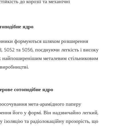
тійкість до корозії та механічні
топодібне ядро
дечники формуються шляхом розширення
, 5052 та 5056, поєднуючи легкість і високу
їх найпоширенішим металевим стільниковим
 виробництві.
ерове сотоподібне ядро
осочування мета-арамідного паперу
ння його у формі. Він надзвичайно легкий,
у ізоляцію та радіолокаційну прозорість, що