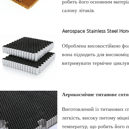
робить його основним матеріа
салону літаків.
Aerospace Stainless Steel Ho
Оброблена високостійкою фоль
вона підходить для високоміц
витримувати термічне циклува
Аерокосмічне титанове сото
Виготовлений із титанових спл
легкість, високу питому міцні
температур, що робить його 