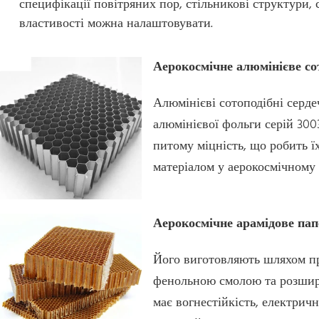
специфікації повітряних пор, стільникові структури, с
властивості можна налаштовувати.
Аерокосмічне алюмінієве со
Алюмінієві сотоподібні сер
алюмінієвої фольги серій 3003
питому міцність, що робить 
матеріалом у аерокосмічному
Аерокосмічне арамідове пап
Його виготовляють шляхом пр
фенольною смолою та розшире
має вогнестійкість, електричн