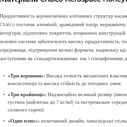
Продуктивність аерокосмічних клітинних структур насам
Chalco постачає алюміній, арамідовий папір, нержавіючу 
інтер'єрів, підлогових покриттів, вторинних конструкцій
основні системи забезпечують високу продуктивність, по
середовища, підтримуючи великі формати, наднизьку щіль
доступними як стандартизованими, так і специфічними д
«Три вершини»:
Висока точність механічних властиво
консистенція та висока стійкість до погодних умов;
«Три крайнощі»:
Надзвичайно великий розмір (зменш
густина (найлегша до 7 кг/м3) та екстремальне середо
соляного спрею).
«Один плюс»:
позитивний дизайн, ґаньсіндські стіл