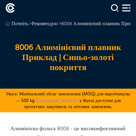
Почніть
>
Рекомендую
>8006 Алюмінієвий плавник Приклад
8006 Алюмінієвий плавник
Приклад | Синьо-золоті
покриття
Увага: Мінімальний обсяг замовлення (MOQ) для виробництва
Складські запасы
— 500 kg.
у Китаї доступні для
проектних закупівель та оптових замовлень.
Алюмінієва фольга 8006 - це високоефективний