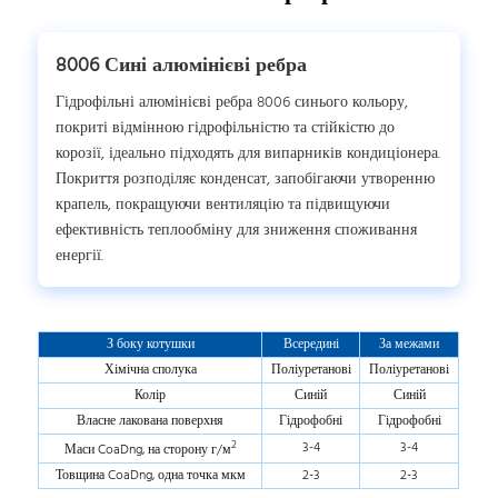
8006 Сині алюмінієві ребра
Гідрофільні алюмінієві ребра 8006 синього кольору,
покриті відмінною гідрофільністю та стійкістю до
корозії, ідеально підходять для випарників кондиціонера.
Покриття розподіляє конденсат, запобігаючи утворенню
крапель, покращуючи вентиляцію та підвищуючи
ефективність теплообміну для зниження споживання
енергії.
З боку котушки
Всередині
За межами
Хімічна сполука
Поліуретанові
Поліуретанові
Колір
Синій
Синій
Власне лакована поверхня
Гідрофобні
Гідрофобні
2
3-4
3-4
Маси CoaDng, на сторону г/м
Товщина CoaDng, одна точка мкм
2-3
2-3