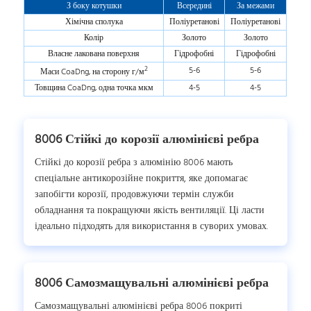
З боку котушки
Всередині
За межами
Хімічна сполука
Поліуретанові
Поліуретанові
Колір
Золото
Золото
Власне лакована поверхня
Гідрофобні
Гідрофобні
2
5-6
5-6
Маси CoaDng, на сторону г/м
Товщина CoaDng, одна точка мкм
4-5
4-5
8006 Стійкі до корозії алюмінієві ребра
Стійкі до корозії ребра з алюмінію 8006 мають
спеціальне антикорозійне покриття, яке допомагає
запобігти корозії, продовжуючи термін служби
обладнання та покращуючи якість вентиляції. Ці ласти
ідеально підходять для використання в суворих умовах.
8006 Самозмащувальні алюмінієві ребра
Самозмащувальні алюмінієві ребра 8006 покриті