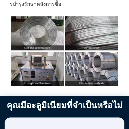
รบํารุงรักษาหลังการซื้อ
คุณมีอะลูมิเนียมที่จำเป็นหรือไม่