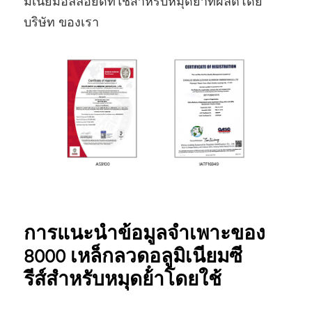
มิเนียมอัลลอยด์ที่ใช้สําหรับหมุดย้ําที่ผลิตโดย
บริษัท ของเรา
การแนะนําข้อมูลจําเพาะของ
8000 เหล็กลวดอลูมิเนียมซี
รีส์สําหรับหมุดย้ําโดยใช้