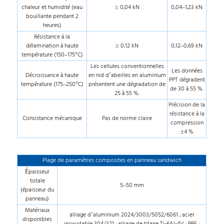
chaleur et humidité (eau
≥ 0,04 kN
0,04–1,23 kN
bouillante pendant 2
heures)
Résistance à la
délamination à haute
≥ 0,12 kN
0,12–0,69 kN
température (150–175°C)
Les cellules conventionnelles
Les données
Décroissance à haute
en nid d’abeilles en aluminium
PPT dégradent
température (175–250°C)
présentent une dégradation de
de 30 à 55 %.
25 à 55 %.
Précision de la
résistance à la
Consistance mécanique
Pas de norme claire
compression
±4 %
Plage de paramètres composites en panneau sandwich
Épaisseur
totale
5–50 mm
(épaisseur du
panneau)
Matériaux
alliage d’aluminium 2024/3003/5052/6061 ; acier
disponibles
inoxydable 304/321 ; alliage de titane Ti-6Al-4V ; PRF ;