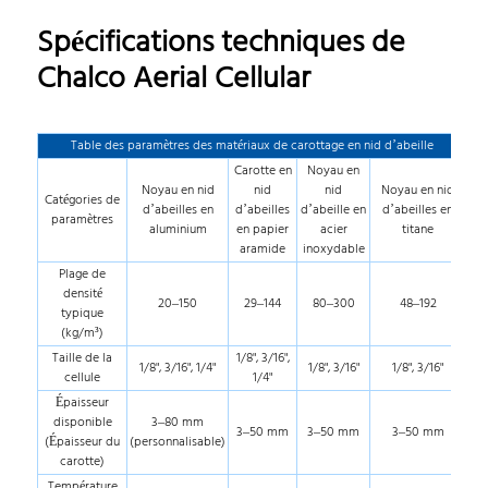
Spécifications techniques de
Chalco Aerial Cellular
Table des paramètres des matériaux de carottage en nid d’abeille
Carotte en
Noyau en
Noyau en nid
nid
nid
Noyau en nid
Catégories de
d’abeilles en
d’abeilles
d’abeille en
d’abeilles en
paramètres
aluminium
en papier
acier
titane
aramide
inoxydable
Plage de
densité
20–150
29–144
80–300
48–192
typique
(kg/m³)
Taille de la
1/8", 3/16",
1/8", 3/16", 1/4"
1/8", 3/16"
1/8", 3/16"
cellule
1/4"
Épaisseur
disponible
3–80 mm
3–50 mm
3–50 mm
3–50 mm
(Épaisseur du
(personnalisable)
carotte)
Température