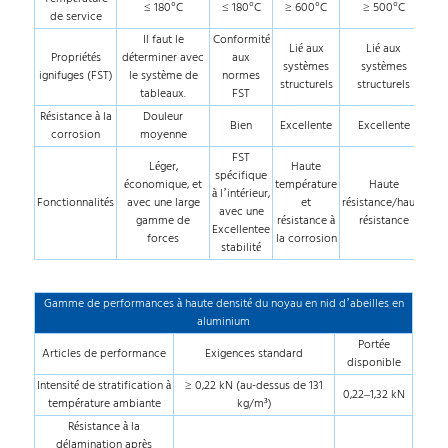
≤ 180°C
≤ 180°C
≥ 600°C
≥ 500°C
de service
Il faut le
Conformité
Lié aux
Lié aux
Propriétés
déterminer avec
aux
systèmes
systèmes
ignifuges (FST)
le système de
normes
structurels
structurels
tableaux.
FST
Résistance à la
Douleur
Bien
Excellente
Excellente
corrosion
moyenne
FST
Léger,
Haute
spécifique
économique, et
température
Haute
à l’intérieur,
Fonctionnalités
avec une large
et
résistance/haute
avec une
gamme de
résistance à
résistance
Excellentee
forces
la corrosion
stabilité
Gamme de performances à haute densité du noyau en nid d’abeilles en
aluminium
Portée
Articles de performance
Exigences standard
disponible
Intensité de stratification à
≥ 0,22 kN (au-dessus de 131
0,22–1,32 kN
température ambiante
kg/m³)
Résistance à la
délamination après