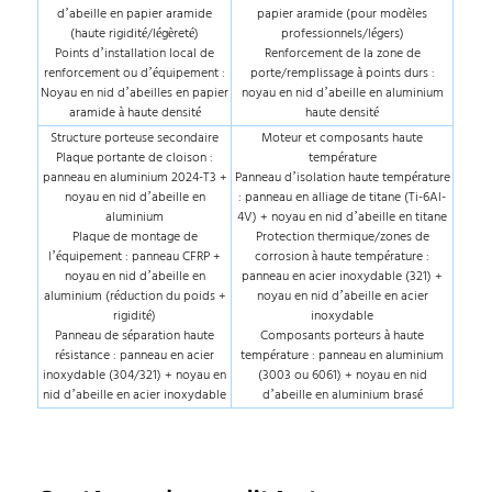
d’abeille en papier aramide
papier aramide (pour modèles
(haute rigidité/légèreté)
professionnels/légers)
Points d’installation local de
Renforcement de la zone de
renforcement ou d’équipement :
porte/remplissage à points durs :
Noyau en nid d’abeilles en papier
noyau en nid d’abeille en aluminium
aramide à haute densité
haute densité
Structure porteuse secondaire
Moteur et composants haute
Plaque portante de cloison :
température
panneau en aluminium 2024-T3 +
Panneau d’isolation haute température
noyau en nid d’abeille en
: panneau en alliage de titane (Ti-6Al-
aluminium
4V) + noyau en nid d’abeille en titane
Plaque de montage de
Protection thermique/zones de
l’équipement : panneau CFRP +
corrosion à haute température :
noyau en nid d’abeille en
panneau en acier inoxydable (321) +
aluminium (réduction du poids +
noyau en nid d’abeille en acier
rigidité)
inoxydable
Panneau de séparation haute
Composants porteurs à haute
résistance : panneau en acier
température : panneau en aluminium
inoxydable (304/321) + noyau en
(3003 ou 6061) + noyau en nid
nid d’abeille en acier inoxydable
d’abeille en aluminium brasé