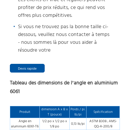
profiter de prix réduits, ce qui rend vos
offres plus compétitives.
Si vous ne trouvez pas la bonne taille ci-
dessous, veuillez nous contacter à temps
- nous sommes là pour vous aider à
résoudre votre
Devis rapide
Tableau des dimensions de l’angle en aluminium
6061
dimension A x B x
Poids / pi.
Produit
Spécification
T (pouce)
lb/pi
Angle en
1/2 po x 1/2 po x
ASTM B308 ; AMS-
0,13 lb/pi
aluminium 6061-T6
1/8 po
QQ-A-200/8