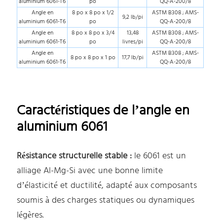
aluminium 6061-T6
po
QQ-A-200/8
Angle en
8 po x 8 po x 1/2
ASTM B308 ; AMS-
9,2 lb/pi
aluminium 6061-T6
po
QQ-A-200/8
Angle en
8 po x 8 po x 3/4
13,48
ASTM B308 ; AMS-
aluminium 6061-T6
po
livres/pi
QQ-A-200/8
Angle en
ASTM B308 ; AMS-
8 po x 8 po x 1 po
17,7 lb/pi
aluminium 6061-T6
QQ-A-200/8
Caractéristiques de l’angle en
aluminium 6061
Résistance structurelle stable :
le 6061 est un
alliage Al-Mg-Si avec une bonne limite
d’élasticité et ductilité, adapté aux composants
soumis à des charges statiques ou dynamiques
légères.