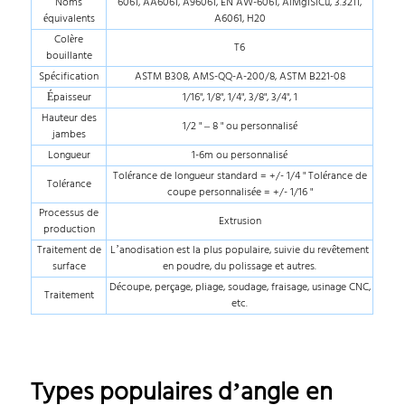
Noms
6061, AA6061, A96061, EN AW-6061, AlMg1SiCu, 3.3211,
équivalents
A6061, H20
Colère
T6
bouillante
Spécification
ASTM B308, AMS-QQ-A-200/8, ASTM B221-08
Épaisseur
1/16", 1/8", 1/4", 3/8", 3/4", 1
Hauteur des
1/2 " – 8 " ou personnalisé
jambes
Longueur
1-6m ou personnalisé
Tolérance de longueur standard = +/- 1/4 " Tolérance de
Tolérance
coupe personnalisée = +/- 1/16 "
Processus de
Extrusion
production
Traitement de
L’anodisation est la plus populaire, suivie du revêtement
surface
en poudre, du polissage et autres.
Découpe, perçage, pliage, soudage, fraisage, usinage CNC,
Traitement
etc.
Types populaires d’angle en