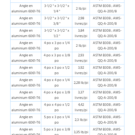
Angle en
3-1/2 " x 3-1/2 " x
ASTM B308 ; AMS-
2 lb/pi
aluminium 6061-T6
1/4 "
QQ-A-200/8
Angle en
3-1/2 " x 3-1/2 " x
2,98
ASTM B308 ; AMS-
aluminium 6061-T6
3/8 "
livres/pi
QQ-A-200/8
Angle en
3-1/2 " x 3-1/2 " x
3,84
ASTM B308 ; AMS-
aluminium 6061-T6
1/2 "
livres/pi
QQ-A-200/8
Angle en
4 po x 3 po x 1/4
ASTM B308 ; AMS-
2 lb/pi
aluminium 6061-T6
po
QQ-A-200/8
Angle en
4 po x 3 po x 3/8
2,93
ASTM B308 ; AMS-
aluminium 6061-T6
po
livres/pi
QQ-A-200/8
Angle en
4 po x 3 po x 1/2
3,92
ASTM B308 ; AMS-
aluminium 6061-T6
po
livres/pi
QQ-A-200/8
Angle en
4 po x 4 po x 1/4
ASTM B308 ; AMS-
2,28 lb/pi
aluminium 6061-T6
po
QQ-A-200/8
Angle en
4 po x 4 po x 3/8
3,37
ASTM B308 ; AMS-
aluminium 6061-T6
po
livres/pi
QQ-A-200/8
Angle en
4 po x 4 po x 1/2
4,42
ASTM B308 ; AMS-
aluminium 6061-T6
po
livres/pi
QQ-A-200/8
Angle en
5 po x 3 po x 1/4
ASTM B308 ; AMS-
2,3 lb/pi
aluminium 6061-T6
po
QQ-A-200/8
Angle en
5 po x 3 po x 3/8
ASTM B308 ; AMS-
3,35 lb/pi
aluminium 6061-T6
po
QQ-A-200/8