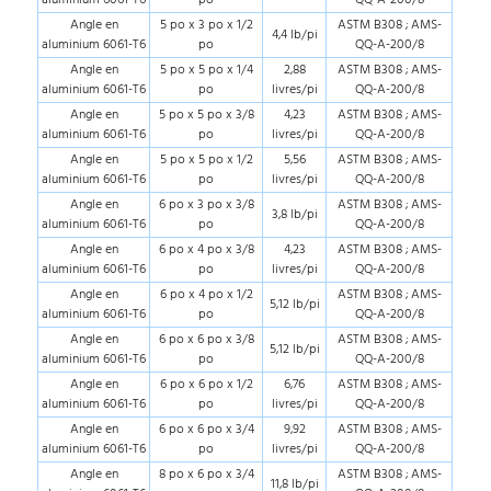
Angle en
5 po x 3 po x 1/2
ASTM B308 ; AMS-
4,4 lb/pi
aluminium 6061-T6
po
QQ-A-200/8
Angle en
5 po x 5 po x 1/4
2,88
ASTM B308 ; AMS-
aluminium 6061-T6
po
livres/pi
QQ-A-200/8
Angle en
5 po x 5 po x 3/8
4,23
ASTM B308 ; AMS-
aluminium 6061-T6
po
livres/pi
QQ-A-200/8
Angle en
5 po x 5 po x 1/2
5,56
ASTM B308 ; AMS-
aluminium 6061-T6
po
livres/pi
QQ-A-200/8
Angle en
6 po x 3 po x 3/8
ASTM B308 ; AMS-
3,8 lb/pi
aluminium 6061-T6
po
QQ-A-200/8
Angle en
6 po x 4 po x 3/8
4,23
ASTM B308 ; AMS-
aluminium 6061-T6
po
livres/pi
QQ-A-200/8
Angle en
6 po x 4 po x 1/2
ASTM B308 ; AMS-
5,12 lb/pi
aluminium 6061-T6
po
QQ-A-200/8
Angle en
6 po x 6 po x 3/8
ASTM B308 ; AMS-
5,12 lb/pi
aluminium 6061-T6
po
QQ-A-200/8
Angle en
6 po x 6 po x 1/2
6,76
ASTM B308 ; AMS-
aluminium 6061-T6
po
livres/pi
QQ-A-200/8
Angle en
6 po x 6 po x 3/4
9,92
ASTM B308 ; AMS-
aluminium 6061-T6
po
livres/pi
QQ-A-200/8
Angle en
8 po x 6 po x 3/4
ASTM B308 ; AMS-
11,8 lb/pi