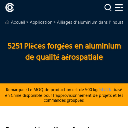
Accueil
>
Application
>
Alliages d’aluminium dans l’industri
5251 Pièces forgées en aluminium
de qualité aérospatiale
Stock
Remarque : Le MOQ de production est de 500 kg.
basé
en Chine disponible pour l’approvisionnement de projets et les
commandes groupées.