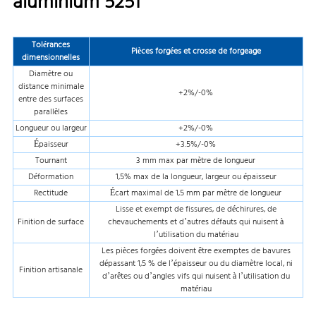
aluminium 5251
Tolérances
Pièces forgées et crosse de forgeage
dimensionnelles
Diamètre ou
distance minimale
+2%/-0%
entre des surfaces
parallèles
Longueur ou largeur
+2%/-0%
Épaisseur
+3.5%/-0%
Tournant
3 mm max par mètre de longueur
Déformation
1,5% max de la longueur, largeur ou épaisseur
Rectitude
Écart maximal de 1,5 mm par mètre de longueur
Lisse et exempt de fissures, de déchirures, de
Finition de surface
chevauchements et d’autres défauts qui nuisent à
l’utilisation du matériau
Les pièces forgées doivent être exemptes de bavures
dépassant 1,5 % de l’épaisseur ou du diamètre local, ni
Finition artisanale
d’arêtes ou d’angles vifs qui nuisent à l’utilisation du
matériau