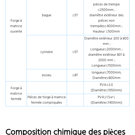
pièces de trempe
≤2500mm ;
bague
≤5T
diamètre extérieur des
Forge à
pièces non
matrice
trempées≤4000mm ;
ouverte
Hauteur ≤500mm
Diamètre extérieur 200 à 800
mm ;
Longueur≤2000mm ;
cylindre
≤5T
diamètre extérieur 801 à
2000 mm ;
Longueur≤1500mm
longueur≤7000mm,
essieu
≤8T
Diamètre≤800mm
PVA≤3.0
Forge à
(Diamètre≤1950mm)
matrice
Pièces de forge à matrice
PVA≤1.5㎡\
fermée
fermée compliquées
(Diamètre≤1400mm)
Composition chimique des pièces