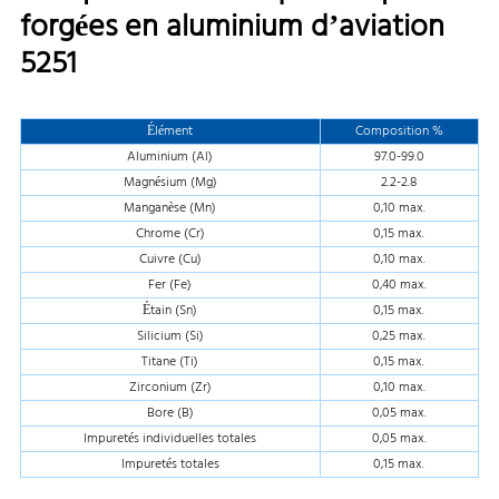
forgées en aluminium d’aviation
5251
Élément
Composition %
Aluminium (Al)
97.0-99.0
Magnésium (Mg)
2.2-2.8
Manganèse (Mn)
0,10 max.
Chrome (Cr)
0,15 max.
Cuivre (Cu)
0,10 max.
Fer (Fe)
0,40 max.
Étain (Sn)
0,15 max.
Silicium (Si)
0,25 max.
Titane (Ti)
0,15 max.
Zirconium (Zr)
0,10 max.
Bore (B)
0,05 max.
Impuretés individuelles totales
0,05 max.
Impuretés totales
0,15 max.