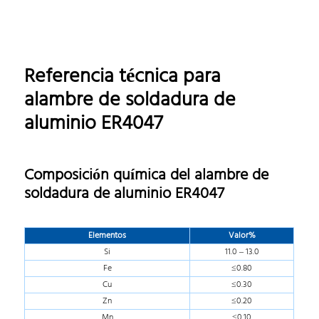
Referencia técnica para
alambre de soldadura de
aluminio ER4047
Composición química del alambre de
soldadura de aluminio ER4047
Elementos
Valor%
Si
11.0 – 13.0
Fe
≤0.80
Cu
≤0.30
Zn
≤0.20
Mn
≤0.10