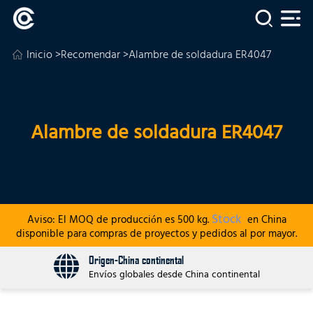
Inicio
>
Recomendar
>Alambre de soldadura ER4047
Alambre de soldadura ER4047
Stock
Aviso: El MOQ de producción es 500 kg.
en China
disponible para compras de proyectos y pedidos al por mayor.
Origen-China continental
Envíos globales desde China continental