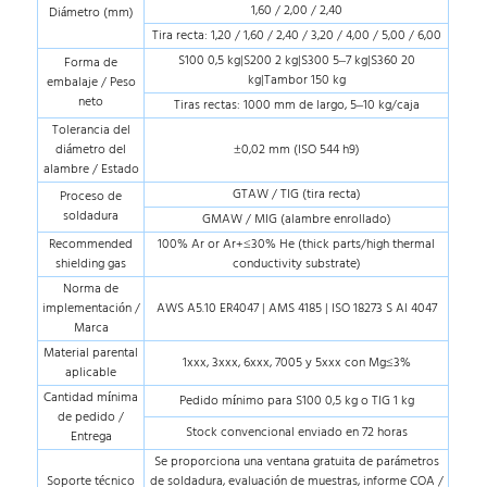
1,60 / 2,00 / 2,40
Diámetro (mm)
Tira recta: 1,20 / 1,60 / 2,40 / 3,20 / 4,00 / 5,00 / 6,00
S100 0,5 kg|S200 2 kg|S300 5–7 kg|S360 20
Forma de
kg|Tambor 150 kg
embalaje / Peso
neto
Tiras rectas: 1000 mm de largo, 5–10 kg/caja
Tolerancia del
diámetro del
±0,02 mm (ISO 544 h9)
alambre / Estado
GTAW / TIG (tira recta)
Proceso de
soldadura
GMAW / MIG (alambre enrollado)
Recommended
100% Ar or Ar+≤30% He (thick parts/high thermal
shielding gas
conductivity substrate)
Norma de
implementación /
AWS A5.10 ER4047 | AMS 4185 | ISO 18273 S Al 4047
Marca
Material parental
1xxx, 3xxx, 6xxx, 7005 y 5xxx con Mg≤3%
aplicable
Cantidad mínima
Pedido mínimo para S100 0,5 kg o TIG 1 kg
de pedido /
Stock convencional enviado en 72 horas
Entrega
Se proporciona una ventana gratuita de parámetros
Soporte técnico
de soldadura, evaluación de muestras, informe COA /