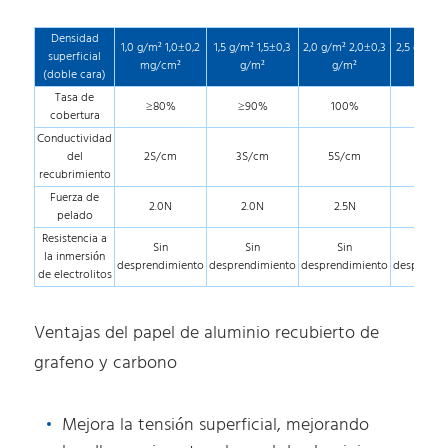
Densidad
1,0 g/m² 1,0±0,2
1,5 g/m² 1,5±0,3
2,0 g/m² 2,0±0,3
2,5 g/m² 2
superficial
mg/cm²
g/m²
g/m²
g/m
(doble cara)
Tasa de
≥80%
≥90%
100%
100
cobertura
Conductividad
del
2S/cm
3S/cm
5S/cm
5S/c
recubrimiento
Fuerza de
2.0N
2.0N
2.5N
2.5N
pelado
Resistencia a
Sin
Sin
Sin
Sin
la inmersión
desprendimiento
desprendimiento
desprendimiento
desprendi
de electrolitos
Ventajas del papel de aluminio recubierto de
grafeno y carbono
Mejora la tensión superficial, mejorando