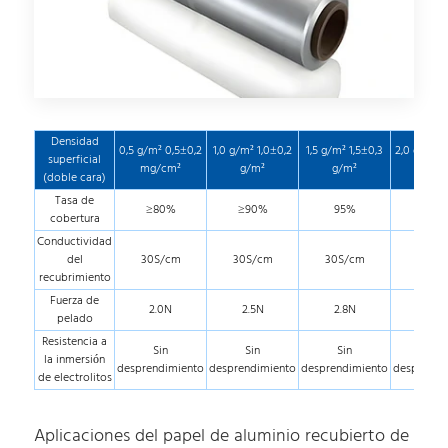
Densidad
0,5 g/m² 0,5±0,2
1,0 g/m² 1,0±0,2
1,5 g/m² 1,5±0,3
2,0 g/m² 2
superficial
mg/cm²
g/m²
g/m²
g/m
(doble cara)
Tasa de
≥80%
≥90%
95%
100
cobertura
Conductividad
del
30S/cm
30S/cm
30S/cm
30S/
recubrimiento
Fuerza de
2.0N
2.5N
2.8N
2.8N
pelado
Resistencia a
Sin
Sin
Sin
Sin
la inmersión
desprendimiento
desprendimiento
desprendimiento
desprendi
de electrolitos
Aplicaciones del papel de aluminio recubierto de