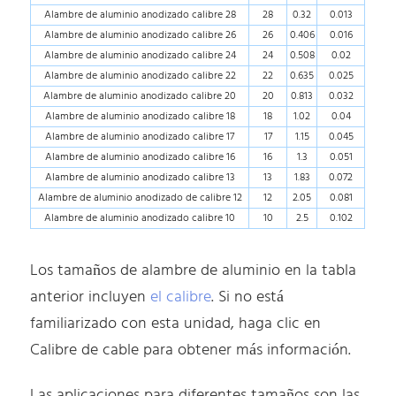
Alambre de aluminio anodizado calibre 28
28
0.32
0.013
Alambre de aluminio anodizado calibre 26
26
0.406
0.016
Alambre de aluminio anodizado calibre 24
24
0.508
0.02
Alambre de aluminio anodizado calibre 22
22
0.635
0.025
Alambre de aluminio anodizado calibre 20
20
0.813
0.032
Alambre de aluminio anodizado calibre 18
18
1.02
0.04
Alambre de aluminio anodizado calibre 17
17
1.15
0.045
Alambre de aluminio anodizado calibre 16
16
1.3
0.051
Alambre de aluminio anodizado calibre 13
13
1.83
0.072
Alambre de aluminio anodizado de calibre 12
12
2.05
0.081
Alambre de aluminio anodizado calibre 10
10
2.5
0.102
Los tamaños de alambre de aluminio en la tabla
anterior incluyen
el calibre
. Si no está
familiarizado con esta unidad, haga clic en
Calibre de cable para obtener más información.
Las aplicaciones para diferentes tamaños son las