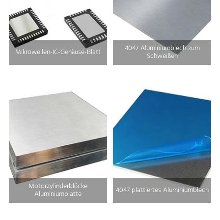
4047 Aluminiumblech zum
Mikrowellen-IC-Gehäuse-Blatt
Schweißen
Motorzylinderblöcke
4047 plattiertes Aluminiumblech
Aluminiumplatte