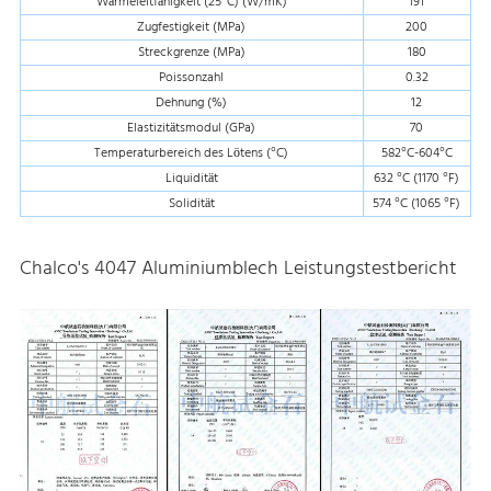
Wärmeleitfähigkeit (25°C) (W/mK)
191
Zugfestigkeit (MPa)
200
Streckgrenze (MPa)
180
Poissonzahl
0.32
Dehnung (%)
12
Elastizitätsmodul (GPa)
70
Temperaturbereich des Lötens (°C)
582°C-604°C
Liquidität
632 °C (1170 °F)
Solidität
574 °C (1065 °F)
Chalco's 4047 Aluminiumblech Leistungstestbericht