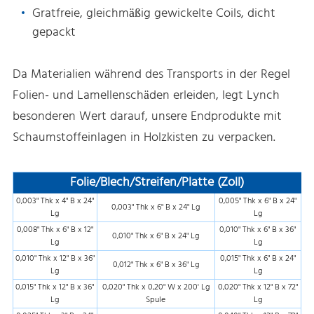
Gratfreie, gleichmäßig gewickelte Coils, dicht
gepackt
Da Materialien während des Transports in der Regel
Folien- und Lamellenschäden erleiden, legt Lynch
besonderen Wert darauf, unsere Endprodukte mit
Schaumstoffeinlagen in Holzkisten zu verpacken.
Folie/Blech/Streifen/Platte (Zoll)
0,003" Thk x 4" B x 24"
0,005" Thk x 6" B x 24"
0,003" Thk x 6" B x 24" Lg
Lg
Lg
0,008" Thk x 6" B x 12"
0,010" Thk x 6" B x 36"
0,010" Thk x 6" B x 24" Lg
Lg
Lg
0,010" Thk x 12" B x 36"
0,015" Thk x 6" B x 24"
0,012" Thk x 6" B x 36" Lg
Lg
Lg
0,015" Thk x 12" B x 36"
0,020" Thk x 0,20" W x 200' Lg
0,020" Thk x 12" B x 72"
Lg
Spule
Lg