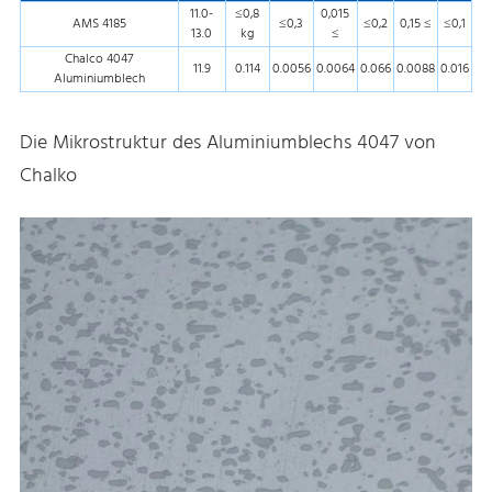
11.0-
≤0,8
0,015
AMS 4185
≤0,3
≤0,2
0,15 ≤
≤0,1
13.0
kg
≤
Chalco 4047
11.9
0.114
0.0056
0.0064
0.066
0.0088
0.016
Aluminiumblech
Die Mikrostruktur des Aluminiumblechs 4047 von
Chalko