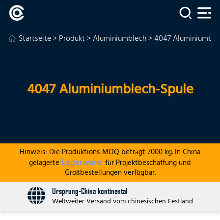
Startseite
>
Produkt
>
Aluminiumblech
> 4047 Aluminiumble
4047 Aluminiumblech-Spule
Hinweis: Die Produktions-MOQ beträgt 7000 kg. In China
Lagerware
gelagerte
für Projektbeschaffung und
Großbestellungen verfügbar.
Ursprung-China kontinental
Weltweiter Versand vom chinesischen Festland