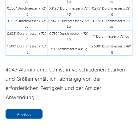
Lg
Lg
Lg
0,250" Durchmesser x 72"
0,3125" Durchmesser x 72"
0,375" Durchmesser x 72"
Lg
Lg
Lg
0.500" Durchmesser x 72"
0,5625" Durchmesser x 72"
0,569" Durchmesser x 75"
Lg
Lg
Lg
0,625" Durchmesser x 72"
0,750" Durchmesser x 72"
1" Durchmesser x 72" Lg
Lg
Lg
1.500" Durchmesser x 72"
2.500" Durchmesser x 48"
2" Durchmesser x 48" Lg
Lg
Lg
4047 Aluminiumblech ist in verschiedenen Stärken
und Größen erhältlich, abhängig von der
erforderlichen Festigkeit und der Art der
Anwendung.
Angebot