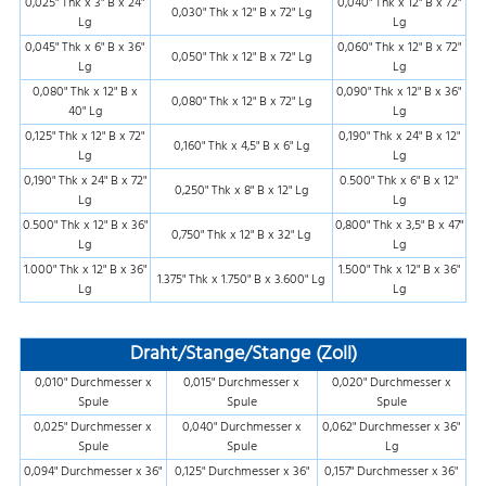
0,025" Thk x 3" B x 24"
0,040" Thk x 12" B x 72"
0,030" Thk x 12" B x 72" Lg
Lg
Lg
0,045" Thk x 6" B x 36"
0,060" Thk x 12" B x 72"
0,050" Thk x 12" B x 72" Lg
Lg
Lg
0,080" Thk x 12" B x
0,090" Thk x 12" B x 36"
0,080" Thk x 12" B x 72" Lg
40" Lg
Lg
0,125" Thk x 12" B x 72"
0,190" Thk x 24" B x 12"
0,160" Thk x 4,5" B x 6" Lg
Lg
Lg
0,190" Thk x 24" B x 72"
0.500" Thk x 6" B x 12"
0,250" Thk x 8" B x 12" Lg
Lg
Lg
0.500" Thk x 12" B x 36"
0,800" Thk x 3,5" B x 47"
0,750" Thk x 12" B x 32" Lg
Lg
Lg
1.000" Thk x 12" B x 36"
1.500" Thk x 12" B x 36"
1.375" Thk x 1.750" B x 3.600" Lg
Lg
Lg
Draht/Stange/Stange (Zoll)
0,010" Durchmesser x
0,015" Durchmesser x
0,020" Durchmesser x
Spule
Spule
Spule
0,025" Durchmesser x
0,040" Durchmesser x
0,062" Durchmesser x 36"
Spule
Spule
Lg
0,094" Durchmesser x 36"
0,125" Durchmesser x 36"
0,157" Durchmesser x 36"