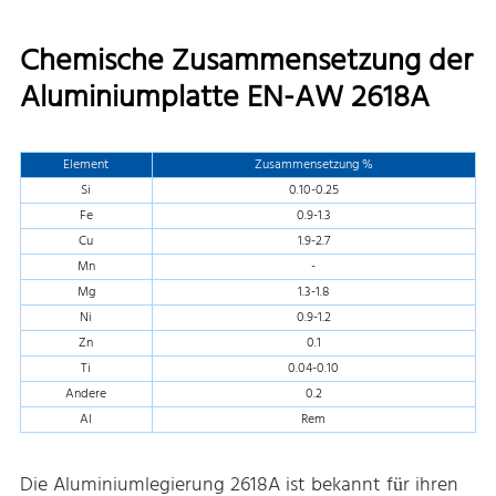
Chemische Zusammensetzung der
Aluminiumplatte EN-AW 2618A
Element
Zusammensetzung %
Si
0.10-0.25
Fe
0.9-1.3
Cu
1.9-2.7
Mn
-
Mg
1.3-1.8
Ni
0.9-1.2
Zn
0.1
Ti
0.04-0.10
Andere
0.2
Al
Rem
Die Aluminiumlegierung 2618A ist bekannt für ihren