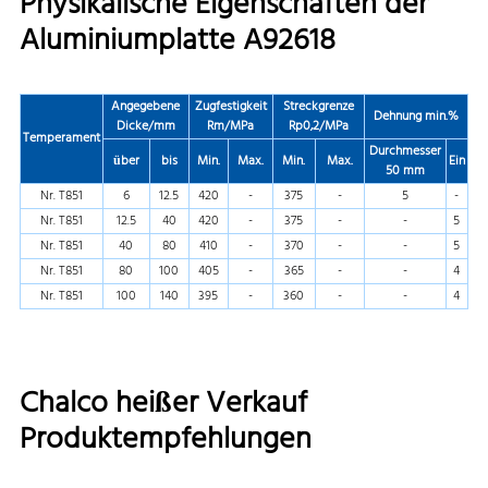
Physikalische Eigenschaften der
Aluminiumplatte A92618
Angegebene
Zugfestigkeit
Streckgrenze
Dehnung min.%
Dicke/mm
Rm/MPa
Rp0,2/MPa
Temperament
Durchmesser
über
bis
Min.
Max.
Min.
Max.
Ein
50 mm
Nr. T851
6
12.5
420
-
375
-
5
-
Nr. T851
12.5
40
420
-
375
-
-
5
Nr. T851
40
80
410
-
370
-
-
5
Nr. T851
80
100
405
-
365
-
-
4
Nr. T851
100
140
395
-
360
-
-
4
Chalco heißer Verkauf
Produktempfehlungen