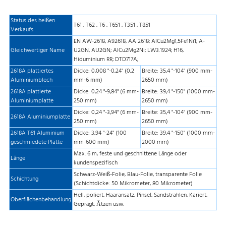
Status des heißen
T61 , T62 , T6 , T651 , T351 , T851
Verkaufs
EN AW-2618, A92618, AA 2618; AlCu2Mg1,5Fe1Ni1; A-
Gleichwertiger Name
U2GN, AU2GN; AlCu2Mg2Ni; LW3.1924; H16,
Hiduminium RR; DTD717A;
2618A plattiertes
Dicke: 0,008 "-0,24" (0,2
Breite: 35,4 "-104" (900 mm-
Aluminiumblech
mm-6 mm)
2650 mm)
2618A plattierte
Dicke: 0,24 "-9,84" (6 mm-
Breite: 39,4 "-150" (1000 mm-
Aluminiumplatte
250 mm)
2650 mm)
Dicke: 0,24 "-3,94" (6 mm-
Breite: 35,4 "-104" (900 mm-
2618A Aluminiumplatte
250 mm)
2650 mm)
2618A T61 Aluminium
Dicke: 3,94 "-24" (100
Breite: 39,4 "-150" (1000 mm-
geschmiedete Platte
mm-600 mm)
2000 mm)
Max. 6 m, feste und geschnittene Länge oder
Länge
kundenspezifisch
Schwarz-Weiß-Folie, Blau-Folie, transparente Folie
Schichtung
(Schichtdicke: 50 Mikrometer, 80 Mikrometer)
Hell, poliert, Haaransatz, Pinsel, Sandstrahlen, Kariert,
Oberflächenbehandlung
Geprägt, Ätzen usw.