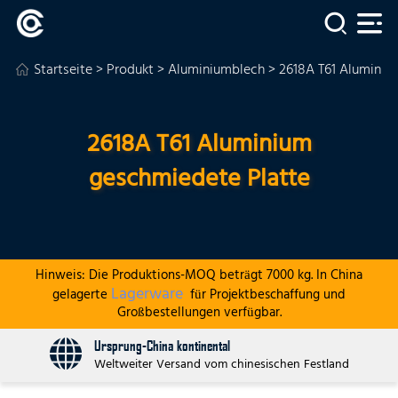
Startseite
>
Produkt
>
Aluminiumblech
> 2618A T61 Aluminiu
2618A T61 Aluminium
geschmiedete Platte
Hinweis: Die Produktions-MOQ beträgt 7000 kg. In China
Lagerware
gelagerte
für Projektbeschaffung und
Großbestellungen verfügbar.
Ursprung-China kontinental
Weltweiter Versand vom chinesischen Festland