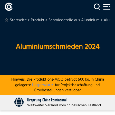
Startseite
>
Produkt
>
Schmiedeteile aus Aluminium
> Alumi
Aluminiumschmieden 2024
Hinweis: Die Produktions-MOQ beträgt 500 kg. In China
Lagerware
gelagerte
für Projektbeschaffung und
Großbestellungen verfügbar.
Ursprung-China kontinental
Weltweiter Versand vom chinesischen Festland