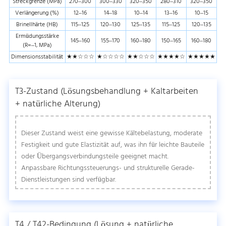
Streckgrenze (MPa)
270–300
300–330
320–350
280–310
320–350
Verlängerung (%)
12–16
14–18
10–14
13–16
10–15
Brinellhärte (HB)
115–125
120–130
125–135
115–125
120–135
Ermüdungsstärke
145–160
155–170
160–180
150–165
160–180
(R=–1, MPa)
Dimensionsstabilität
★★☆☆☆
★☆☆☆☆
★★☆☆☆
★★★★☆
★★★★★
T3-Zustand (Lösungsbehandlung + Kaltarbeiten
+ natürliche Alterung)
Dieser Zustand weist eine gewisse Kältebelastung, moderate
Festigkeit und gute Elastizität auf, was ihn für leichte Bauteile
oder Übergangsverbindungsteile geeignet macht.
Anpassbare Richtungssteuerungs- und strukturelle Gerade-
Dienstleistungen sind verfügbar.
T4 / T42-Bedingung (Lösung + natürliche