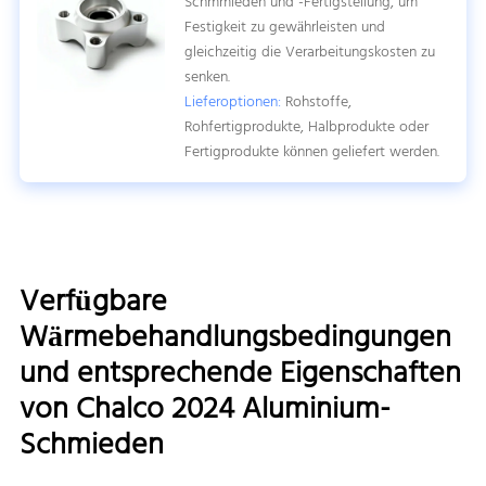
Schmmieden und -Fertigstellung, um
Festigkeit zu gewährleisten und
gleichzeitig die Verarbeitungskosten zu
senken.
Lieferoptionen:
Rohstoffe,
Rohfertigprodukte, Halbprodukte oder
Fertigprodukte können geliefert werden.
Verfügbare
Wärmebehandlungsbedingungen
und entsprechende Eigenschaften
von Chalco 2024 Aluminium-
Schmieden