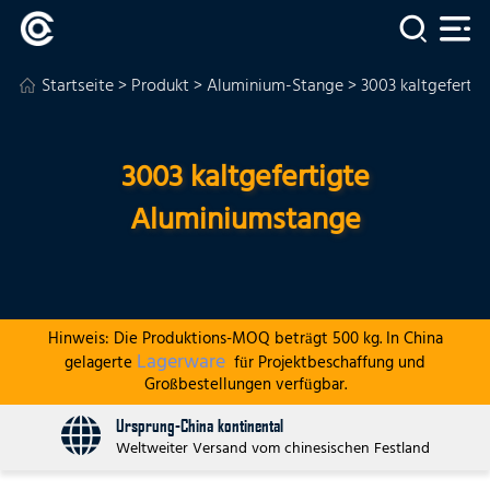
Startseite
>
Produkt
>
Aluminium-Stange
> 3003 kaltgeferti
3003 kaltgefertigte
Aluminiumstange
Hinweis: Die Produktions-MOQ beträgt 500 kg. In China
Lagerware
gelagerte
für Projektbeschaffung und
Großbestellungen verfügbar.
Ursprung-China kontinental
Weltweiter Versand vom chinesischen Festland