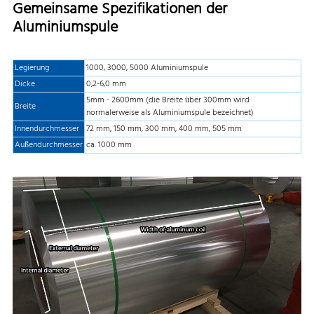
Gemeinsame Spezifikationen der
Aluminiumspule
Legierung
1000, 3000, 5000 Aluminiumspule
Dicke
0,2-6,0 mm
5mm - 2600mm (die Breite über 300mm wird
Breite
normalerweise als Aluminiumspule bezeichnet)
Innendurchmesser
72 mm, 150 mm, 300 mm, 400 mm, 505 mm
Außendurchmesser
ca. 1000 mm