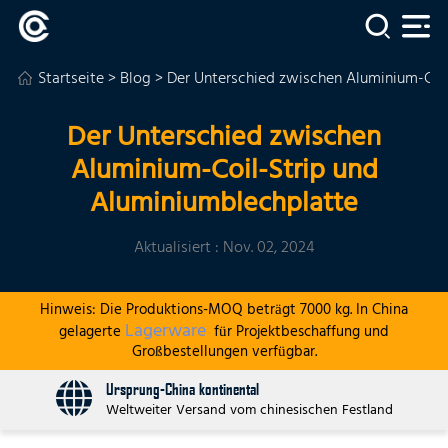
Startseite
>
Blog
> Der Unterschied zwischen Aluminium-Coi
Der Unterschied zwischen
Aluminium-Coil-Strip und
Aluminiumblechplatte
Aktualisiert : Nov. 02, 2024
Hinweis: Die Produktions-MOQ beträgt 7000 kg. In China
Lagerware
gelagerte
für Projektbeschaffung und
Großbestellungen verfügbar.
Ursprung-China kontinental
Weltweiter Versand vom chinesischen Festland