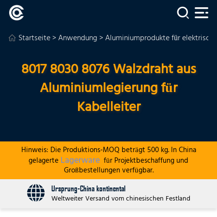
Startseite
>
Anwendung
>
Aluminiumprodukte für elektrisc
8017 8030 8076 Walzdraht aus
Aluminiumlegierung für
Kabelleiter
Hinweis: Die Produktions-MOQ beträgt 500 kg. In China
Lagerware
gelagerte
für Projektbeschaffung und
Großbestellungen verfügbar.
Ursprung-China kontinental
Weltweiter Versand vom chinesischen Festland