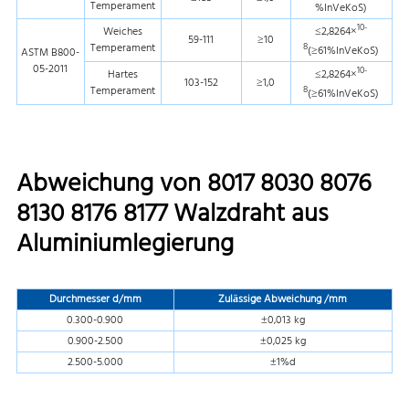
Temperament
%InVeKoS)
10-
Weiches
≤2,8264×
59-111
≥10
Temperament
8
(≥61%InVeKoS)
ASTM B800-
05-2011
10-
Hartes
≤2,8264×
103-152
≥1,0
Temperament
8
(≥61%InVeKoS)
Abweichung von 8017 8030 8076
8130 8176 8177 Walzdraht aus
Aluminiumlegierung
Durchmesser d/mm
Zulässige Abweichung /mm
0.300-0.900
±0,013 kg
0.900-2.500
±0,025 kg
2.500-5.000
±1%d