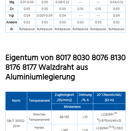
Mg
0.01-0.05
0.05
0.08-0.22
---
---
0.04-0.12
Zn
0.05
0.05
0.05
0.10
0.10
0.05
Vgl.
0.04
0.001-0.04
0.04
---
---
0.04
Andere
0.03
0.03
0.03
0.03
0.05
0.03
Al
Ruhepause
Ruhepause
Ruhepause
Ruhepause
Ruhepause
Ruhepause
Eigentum von 8017 8030 8076 8130
8176 8177 Walzdraht aus
Aluminiumlegierung
Zugfestigkeit
Dehnung
20°CResistivität/
/(N/mm2)
/% A
(Ω·m)
Norm
Temperament
Mindestens
10-
Weiches
≤2,8264×
98-159
≥10
Temperament
8
(≥61%InVeKoS)
GB/T 30552-
2014
10-8
Hartes
≤2,8264×
(≥59,5
≥185
≥1,0