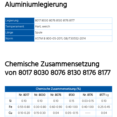
Aluminiumlegierung
Legierung
8017 8030 8076 8130 8176 8177
Temperament
Hart, weich
Länge
Spule
Norm
ASTM B 800-05-2011, GB/T30552-2014
Chemische Zusammensetzung
von 8017 8030 8076 8130 8176 8177
Chemische Zusammensetzung (%)
Nr. 8017
Nr. 8030
Nr. 8076
8130
Nr. 8176
8177
kg
Si
0.10
0.10
0.10
0.15
0.03-0.15
0.10
Fe
0.55-0.80
0.30-0.80
0.60-0.90
0.40-1.00
0.40-1.00
0.25-0.45
Cu
0.10-0.20
0.15-0.30
0.04
0.05--0.15
-----
0.04