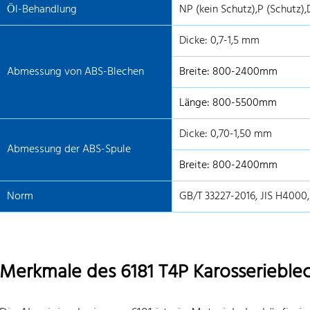
Öl-Behandlung
NP (kein Schutz),P (Schutz),
Dicke: 0,7-1,5 mm
Abmessung von ABS-Blechen
Breite: 800-2400mm
Länge: 800-5500mm
Dicke: 0,70-1,50 mm
Abmessung der ABS-Spule
Breite: 800-2400mm
Norm
GB/T 33227-2016, JIS H4000
Merkmale des 6181 T4P Karosserieble