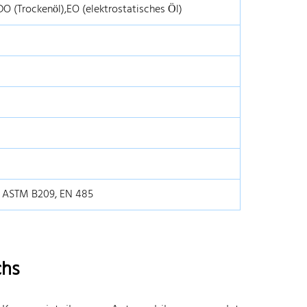
DO (Trockenöl),EO (elektrostatisches Öl)
, ASTM B209, EN 485
chs