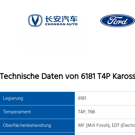
Technische Daten von 6181 T4P Kaross
Legierung
6181
Temperament
T4P, T6B
Oberflächenbehandlung
MF (Mill Finish), EDT (Elect