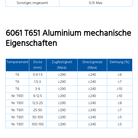
Sonstiges insgesamt
0,15 Max
6061 T651 Aluminium mechanische
Eigenschaften
Temperament
Dicke
Zugfestigkeit
Streckgrenze
Dehnung (%)
(mm)
(Mpa)
(Mpa)
T6
0.4-1.5
≥290
≥240
≥6
T6
1.5-3
≥290
≥240
≥7
T6
3-6
≥290
≥240
≥10
Nr. T651
6-12.5
≥290
≥240
≥10
Nr. T651
12.5-25
≥290
≥240
≥8
Nr. T651
25-50
≥290
≥240
≥7
Nr. T651
50-100
≥290
≥240
≥5
Nr. T651
100-150
≥290
≥240
≥5