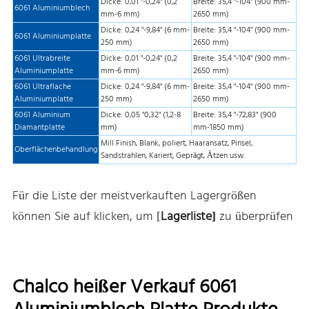
Dicke: 0,01 "-0,24" (0,2
Breite: 35,4 "-104" (900 mm-
6061 Aluminiumblech
mm-6 mm)
2650 mm)
Dicke: 0,24 "-9,84" (6 mm-
Breite: 35,4 "-104" (900 mm-
6061 Aluminiumplatte
250 mm)
2650 mm)
6061 Ultrabreite
Dicke: 0,01 "-0,24" (0,2
Breite: 35,4 "-104" (900 mm-
Aluminiumplatte
mm-6 mm)
2650 mm)
6061 Ultraflache
Dicke: 0,24 "-9,84" (6 mm-
Breite: 35,4 "-104" (900 mm-
Aluminiumplatte
250 mm)
2650 mm)
6061 Aluminium
Dicke: 0,05 "0,32" (1,2-8
Breite: 35,4 "-72,83" (900
Diamantplatte
mm)
mm-1850 mm)
Mill Finish, Blank, poliert, Haaransatz, Pinsel,
Oberflächenbehandlung
Sandstrahlen, Kariert, Geprägt, Ätzen usw.
Für die Liste der meistverkauften Lagergrößen
können Sie auf klicken, um [
Lagerliste]
zu überprüfen
Chalco heißer Verkauf 6061