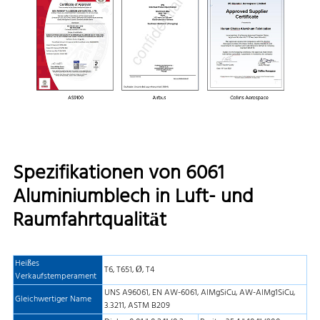
Spezifikationen von 6061
Aluminiumblech in Luft- und
Raumfahrtqualität
Heißes
T6, T651, Ø, T4
Verkaufstemperament
UNS A96061, EN AW-6061, AlMgSiCu, AW-AlMg1SiCu,
Gleichwertiger Name
3.3211, ASTM B209