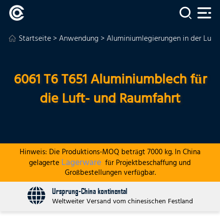
Startseite
>
Anwendung
>
Aluminiumlegierungen in der Luft-
6061 T6 T651 Aluminiumblech für
die Luft- und Raumfahrt
Hinweis: Die Produktions-MOQ beträgt 7000 kg. In China
Lagerware
gelagerte
für Projektbeschaffung und
Großbestellungen verfügbar.
Ursprung-China kontinental
Weltweiter Versand vom chinesischen Festland