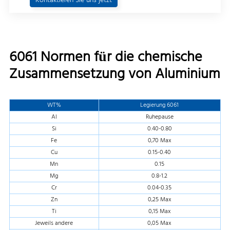
Kontaktieren Sie uns jetzt
6061 Normen für die chemische
Zusammensetzung von Aluminium
WT%
Legierung 6061
Al
Ruhepause
Si
0.40-0.80
Fe
0,70 Max
Cu
0.15-0.40
Mn
0.15
Mg
0.8-1.2
Cr
0.04-0.35
Zn
0,25 Max
Ti
0,15 Max
Jeweils andere
0,05 Max