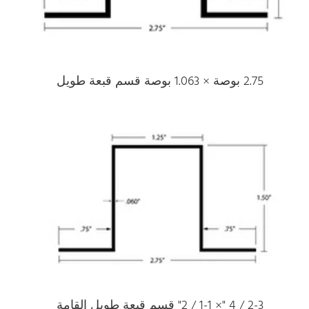
2.75 بوصة × 1.063 بوصة قسم قبعة طويل
2-3 / 4 "× 1-1 / 2" قسم قبعة طويل القامة