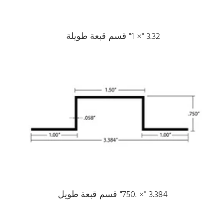
3.32 "× 1" قسم قبعة طويلة
3.384 "× .750" قسم قبعة طويل