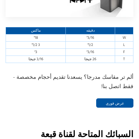
دقيقه
ماكس
18"
3/16"
W
3 1/2"
1/2"
L
3"
3/16"
F
T
26 جيجا
3/16 جيجا
ألم تر مقاسك مدرجا؟ يسعدنا تقديم أحجام مخصصة -
فقط اتصل بنا!
عرض فوري
السبائك المتاحة لقناة قبعة