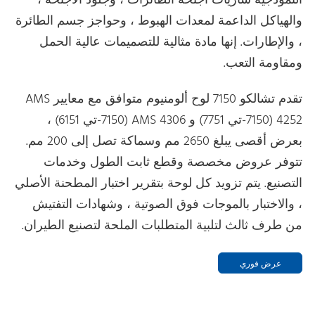
النموذجية ساريات أجنحة الطائرات ، وجلود الأجنحة ،
والهياكل الداعمة لمعدات الهبوط ، وحواجز جسم الطائرة
، والإطارات. إنها مادة مثالية للتصميمات عالية الحمل
ومقاومة التعب.
تقدم تشالكو 7150 لوح ألومنيوم متوافق مع معايير AMS
4252 (7150-تي 7751) و AMS 4306 (7150-تي 6151) ،
بعرض أقصى يبلغ 2650 مم وسماكة تصل إلى 200 مم.
تتوفر عروض مخصصة وقطع ثابت الطول وخدمات
التصنيع. يتم تزويد كل لوحة بتقرير اختبار المطحنة الأصلي
، والاختبار بالموجات فوق الصوتية ، وشهادات التفتيش
من طرف ثالث لتلبية المتطلبات الملحة لتصنيع الطيران.
عرض فوري