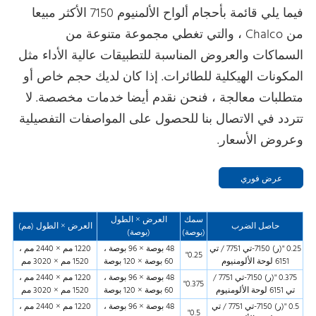
فيما يلي قائمة بأحجام ألواح الألمنيوم 7150 الأكثر مبيعا
من Chalco ، والتي تغطي مجموعة متنوعة من
السماكات والعروض المناسبة للتطبيقات عالية الأداء مثل
المكونات الهيكلية للطائرات. إذا كان لديك حجم خاص أو
متطلبات معالجة ، فنحن نقدم أيضا خدمات مخصصة. لا
تتردد في الاتصال بنا للحصول على المواصفات التفصيلية
وعروض الأسعار.
عرض فوري
سمك
العرض × الطول
حاصل الضرب
العرض × الطول (مم)
(بوصة)
(بوصة)
0.25 "(ر) 7150-تي 7751 / تي
48 بوصة × 96 بوصة ،
1220 مم × 2440 مم ،
0.25"
6151 لوحة الألومنيوم
60 بوصة × 120 بوصة
1520 مم × 3020 مم
0.375 "(ر) 7150-تي 7751 /
48 بوصة × 96 بوصة ،
1220 مم × 2440 مم ،
0.375"
تي 6151 لوحة الألومنيوم
60 بوصة × 120 بوصة
1520 مم × 3020 مم
0.5 "(ر) 7150-تي 7751 / تي
48 بوصة × 96 بوصة ،
1220 مم × 2440 مم ،
0.5"