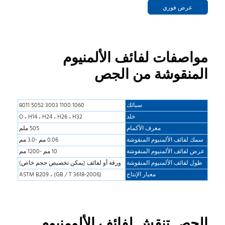
عرض فوري
مواصفات لفائف الألمنيوم
المنقوشة من الجص
سبائك
1060 1100 3003 5052 8011
خلد
O ، H14 ، H24 ، H26 ، H32
معرف الأكمام
505 ملم
سمك لفائف الألمنيوم المنقوشة
0.06 مم -3.0 مم
عرض لفائف الألمنيوم المنقوشة
10 مم -1200 مم
طول لفائف الألمنيوم المنقوشة
ورقة أو لفائف (يمكن تخصيص حجم خاص)
معيار الإنتاج
(GB / T 3618-2006) ، ASTM B209
الجص تنقش لفائف الألومنيوم