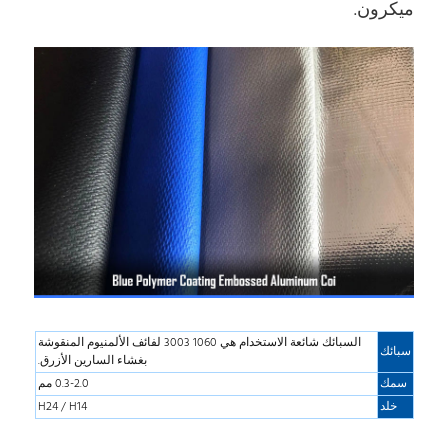
ميكرون.
السبائك شائعة الاستخدام هي 1060 3003 لفائف الألمنيوم المنقوشة
سبائك
بغشاء السارين الأزرق.
سمك
0.3-2.0 مم
خلد
H24 / H14