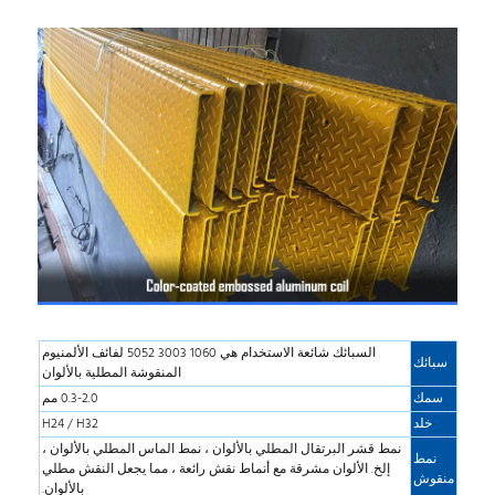
السبائك شائعة الاستخدام هي 1060 3003 5052 لفائف الألمنيوم
سبائك
المنقوشة المطلية بالألوان
سمك
0.3-2.0 مم
خلد
H24 / H32
نمط قشر البرتقال المطلي بالألوان ، نمط الماس المطلي بالألوان ،
نمط
إلخ. الألوان مشرقة مع أنماط نقش رائعة ، مما يجعل النقش مطلي
منقوش
بالألوان.