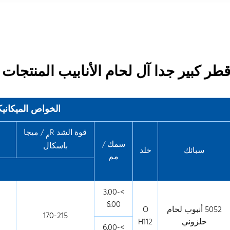
طر كبير جدا آل لحام الأنابيب المنتجات
الخواص الميكانيك
قوة الشد R
/ ميجا
م
سمك /
باسكال
سبائك
خلد
مم
>3.00-
6.00
5052 أنبوب لحام
O
170-215
حلزوني
H112
>6.00-