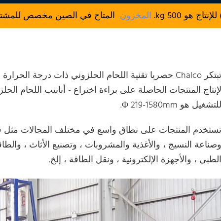
المخزون
المتاح في الصين مخصص للمشتريات
تبتكر Chalco حصريا تقنية اللحام الحلزوني ذات درجة ال
إنتاج المنتجات الحاصلة على براءة اختراع - أنابيب اللحام الحلز
لتشغيل هو Φ 219-1580mm.
ستخدم المنتجات على نطاق واسع في مختلف المجالات مثل فصل 
صناعة النسيج ، والأغذية والمشروبات ، وتصنيع الأثاث ، والطا
لطبي ، والأجهزة الإلكترونية ، ونقل الطاقة ، إلخ.