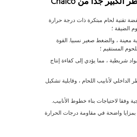
كبير جدا من Chalco
خفضة تقنية لحام مبتكرة ذات درجة حرارة
م الضيقة ؛
معينة ، والضغط صغير نسبيا. القوة
ملحوم المستقيم ؛
واد شريطية ، مما يؤدي إلى كفاءة إنتاج
لأنابيب الملحومة أقل من 0.1٪ من القطر الداخلي لأنابيب اللحام ، وقابلية تشكيل
 وفقا لاحتياجات بناء خطوط الأنابيب.
م بمزايا واضحة في مقاومة درجات الحرارة