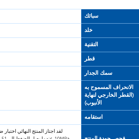
سبائك
خلد
التقنية
قطر
سمك الجدار
الانحراف المسموح به
(القطر الخارجي لنهاية
الأنبوب)
استقامه
لقد اجتاز المنتج النهائي اختبا
فحص جودة المنتج
Pa