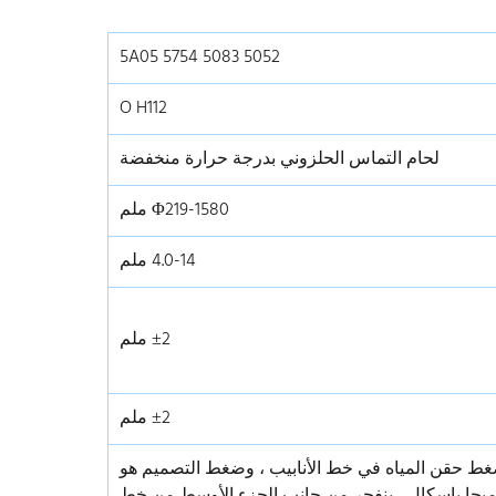
5052 5083 5754 5A05
O H112
لحام التماس الحلزوني بدرجة حرارة منخفضة
Φ219-1580 ملم
4.0-14 ملم
±2 ملم
±2 ملم
ر ضغط حقن المياه في خط الأنابيب ، وضغط التصميم هو
1.0M. عندما يصل الضغط إلى 5.1 ميجا باسكال ، ينفجر من جانب الجزء الأوسط من خط