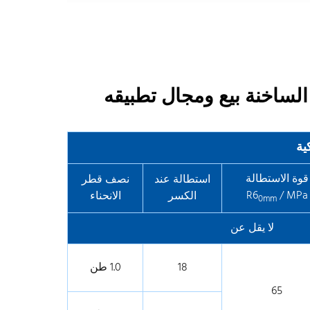
 الساخنة بيع ومجال تطبيقه
ية
قوة الاستطالة
استطالة عند
نصف قطر
R6
/ MPa
الكسر
الانحناء
0mm
لا يقل عن
18
1.0 طن
65