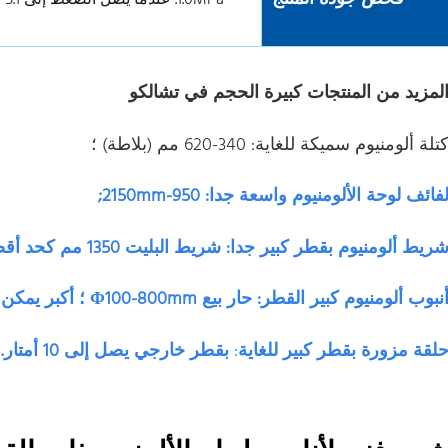
لمزيد من المنتجات كبيرة الحجم في تشالكو
تلة ألومنيوم سميكة للغاية: 340-620 مم (بلاطة) ؛
فائف لوحة الألومنيوم واسعة جدا: 950-2150mm;
ريط ألومنيوم بقطر كبير جدا: شريط البليت 1350 مم كحد أقصى ؛
نبوب ألومنيوم كبير القطر: حار بيع Φ100-800mm ؛ أكبر يمكن أن يكون Φ1580mm
لقة مزورة بقطر كبير للغاية
:
بقطر خارجي يصل إلى 10 أمتار.