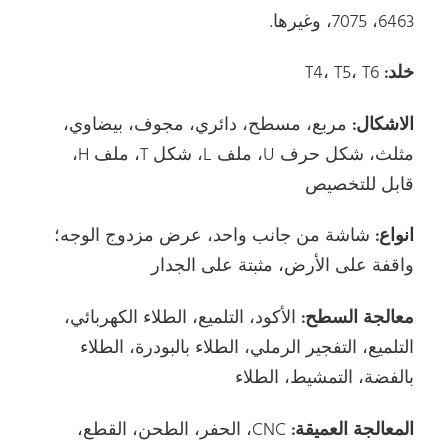
6463، 7075، وغيرها.
خلد:
T4، T5، T6
الاشكال:
مربع، مسطح، دائري، مجوف، بيضاوي،
مثلث، شكل حرف U، ملف L، شكل T، ملف H،
قابل للتخصيص
انواع:
شاشة من جانب واحد، عرض مزدوج الوجه؛
واقفة على الأرض، مثبتة على الجدار
معالجة السطح:
الأكود، التلميع، الطلاء الكهربائي،
التلميع، التفجير الرملي، الطلاء بالبودرة، الطلاء
بالفضة، التمشيط، الطلاء
المعالجة العميقة:
CNC، الحفر، الطحن، القطع،