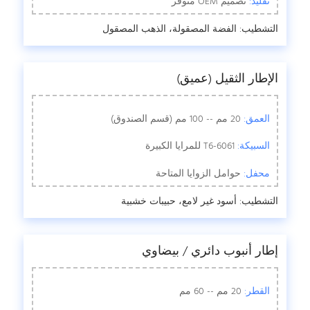
تقليد:
تصميم OEM متوفر
التشطيب: الفضة المصقولة، الذهب المصقول
الإطار الثقيل (عميق)
العمق:
20 مم -- 100 مم (قسم الصندوق)
السبيكة:
6061-T6 للمرايا الكبيرة
محفل:
حوامل الزوايا المتاحة
التشطيب: أسود غير لامع، حبيبات خشبية
إطار أنبوب دائري / بيضاوي
القطر:
20 مم -- 60 مم