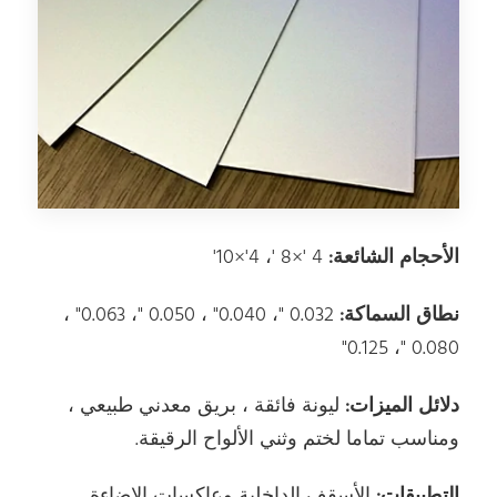
الأحجام الشائعة:
4 '×8 '، 4'×10'
نطاق السماكة:
0.032 "، 0.040" ، 0.050 "، 0.063" ،
0.080 "، 0.125"
دلائل الميزات:
ليونة فائقة ، بريق معدني طبيعي ،
ومناسب تماما لختم وثني الألواح الرقيقة.
التطبيقات:
الأسقف الداخلية وعاكسات الإضاءة