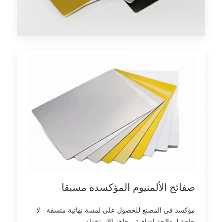
صفائح الألمنيوم المؤكسدة مسبقا
مؤكسد في المصنع للحصول على لمسة نهائية متسقة - لا