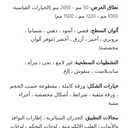
نطاق العرض:
50 مم - 2650 مم (الخيارات القياسية:
1000 مم ، 1220 مم ، 1500 مم)
ألوان السطح:
فضي ، أسود ، ذهبي ، شمبانيا ،
برونزي ، أحمر ، أزرق ، أخضر (تتوفر ألوان
مخصصة)
التشطيبات السطحية:
غير لامع ، نحى ، مرآة ،
ساندبلاست ، منقوش ، إلخ.
خيارات الشكل:
ورقة كاملة ، مقطوعة حسب الحجم
، ورقة مثقبة ، شرائط ، أشكال مخصصة ، أجزاء
مثنية
مجالات التطبيق:
الجدران الستائرية ، إطارات النوافذ
والأبواب ، العلب الإلكترونية ، لوحات التحكم ، لوحات