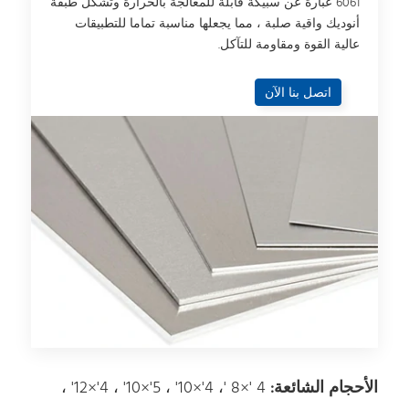
6061 عبارة عن سبيكة قابلة للمعالجة بالحرارة وتشكل طبقة
أنوديك واقية صلبة ، مما يجعلها مناسبة تماما للتطبيقات
عالية القوة ومقاومة للتآكل.
اتصل بنا الآن
الأحجام الشائعة:
4 '×8 '، 4'×10' ، 5'×10' ، 4'×12' ،