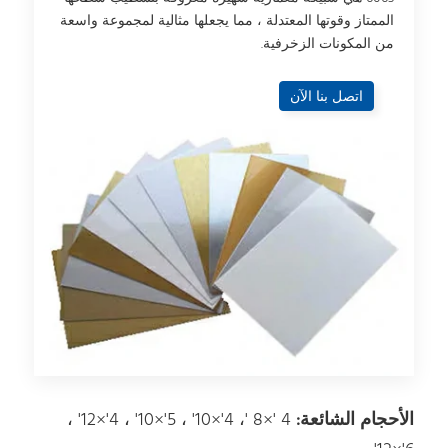
الممتاز وقوتها المعتدلة ، مما يجعلها مثالية لمجموعة واسعة
من المكونات الزخرفية.
اتصل بنا الآن
الأحجام الشائعة:
4 '×8 '، 4'×10' ، 5'×10' ، 4'×12' ،