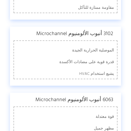
مقاومة ممتازة للتآكل
3102 أنبوب الألومنيوم Microchannel
الموصلية الحرارية الجيدة
قدرة قوية على مضادات الأكسدة
يشيع استخدام HVAC
6063 أنبوب الألومنيوم Microchannel
قوة معتدلة
مظهر جميل