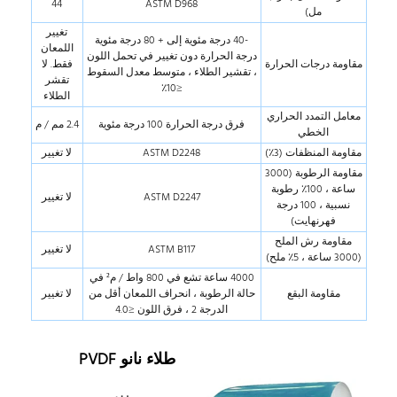
44
ASTM D968
مل)
تغيير
-40 درجة مئوية إلى + 80 درجة مئوية
اللمعان
درجة الحرارة دون تغيير في تحمل اللون
مقاومة درجات الحرارة
فقط. لا
، تقشير الطلاء ، متوسط معدل السقوط
تقشر
≤10٪
الطلاء
معامل التمدد الحراري
فرق درجة الحرارة 100 درجة مئوية
2.4 مم / م
الخطي
مقاومة المنظفات (3٪)
ASTM D2248
لا تغيير
مقاومة الرطوبة (3000
ساعة ، 100٪ رطوبة
ASTM D2247
لا تغيير
نسبية ، 100 درجة
فهرنهايت)
مقاومة رش الملح
ASTM B117
لا تغيير
(3000 ساعة ، 5٪ ملح)
4000 ساعة تشع في 800 واط / م² في
مقاومة البقع
حالة الرطوبة ، انحراف اللمعان أقل من
لا تغيير
الدرجة 2 ، فرق اللون ≤4.0
طلاء نانو PVDF