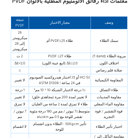
معلمات أداء رقائق الألومنيوم المطلية بالألوان PVDF
نتيجة
وصف
معيار الاختبار
PVDF
26
ميكرومتر
سمك الطلاء
طلاء PVDF≥25 أم
إلى 28
ميكرومتر
مرونة الطلاء (T-bend)
طلاء PVDF ≤2T
2 ت
اختلاف اللون
ΔE≤2.0 (اتبع عينة اللون)
ΔE<2.0
صلابة قلم رصاص
≥
≥
5٪ HCl أو 5٪ اختبار هيدروكسيد الصوديوم
المقاومة الكيميائية
لا تغيير
في 24 ساعة ؛ ASTM D1308
طلاء التصاق
≥1 درجة لاختبار الشبكة 10 * 10 مم²
1 درجة
مقاومة المذيبات
لا تغيير لمدة 200 مرة (مجاهدي خلق)
لا تغيير
مقاومة الماء المغلي
طلاء لا تمزق لمدة 2 ساعة من الغليان
لا تمزق
قوة التقشير / قوة
متوسط≥7 نيوتن / مم من 180 درجة مئوية
7 نيوتن /
التجريد
تقشر للوحة مع 0.5 مم alu.skin
مم
تأثير 50Kg.cm - الطلاء بدون انقسام
اختبار تأثير الطلاء
لا انقسام
للوحة
مقاومة التآكل (لتر /