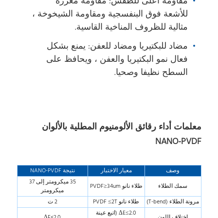
مقاومة أعلى للطقس: مقاومة معززة
للأشعة فوق البنفسجية ومقاومة الشيخوخة ،
مثالية للظروف المناخية القاسية.
مضاد للبكتيريا ومضاد للعفن: يمنع بشكل
فعال نمو البكتيريا والعفن ، ويحافظ على
السطح نظيفا وصحيا.
معلمات أداء رقائق الألومنيوم المطلية بالألوان
NANO-PVDF
وصف
معيار الاختبار
نتيجة NANO-PVDF
35 ميكرومتر إلى 37
سمك الطلاء
طلاء نانو PVDF≥34um
ميكرومتر
مرونة الطلاء (T-bend)
طلاء نانو PVDF ≤2T
2 ت
ΔE≤2.0 (اتبع عينة
اختلاف اللون
ΔE<2.0