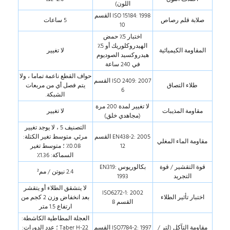
اللون)
ISO 15184: 1998 القسم
صلابة قلم رصاص
5 ساعات
10
اختبار 5٪ حمض
الهيدروكلوريك أو 5٪
المقاومة الكيميائية
لا تغيير
هيدروكسيد الصوديوم
في 240 ساعة
حواف القطع ناعمة تماما ، ولا
ISO 2409: 2007 القسم
طلاء التصاق
يتم فصل أي من مربعات
6
الشبكة.
لا تغيير لمدة 200 مرة
مقاومة المذيبات
لا تغيير
(مجاهدي خلق)
التصنيف 5 ، لا يوجد تغيير
EN438-2: 2005 القسم
مرئي. متوسط تغير الكتلة:
مقاومة الماء المغلي
12
0.08٪ ؛ متوسط تغير
السماكة: 1.36٪
قوة التقشير / قوة
بكالوريوس EN319:
2.4 نيوتن / مم²
التجريد
1993
لا يتشقق الطلاء أو يتقشر
ISO6272-1: 2002
اختبار تأثير الطلاء
بعد انخفاض وزن 2 كجم من
القسم 8
ارتفاع 1.5 متر
العجلة المطاطية الكاشطة:
مقاومة التآكل (لتر /
ISO7784-2: 1997 القسم
Taber H-22 ؛ عدد الدورات: