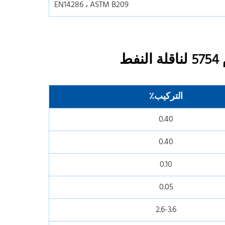
EN14286 ، ASTM B209
ط
التركيب٪
0.40
0.40
0.10
0.05
2.6-3.6