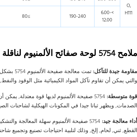
O,
>6.00-
H111
≥80
190-240
12.00
لامح 5754 لوحة صفائح الألمنيوم لناقلة النفط
قاومة جيدة للتآكل:
تمت معالجة
التي يمكن أن تقاوم تآكل المواد الكيميائية مثل الوقود والنفط, 
وة متوسطة:
5754 صفيحة الألمنيوم لديها قوة معتدلة, يمك
لصدمات, ويظهر ثباتا جيدا في المكونات الهيكلية لشاحنات الصه
داء معالجة جيد:
5754 صفيحة الألمنيوم سهلة المعالجة والتش
لقطع, ثني, لحام, إلخ, وذلك لتلبية احتياجات تصنيع وتجميع شاحن