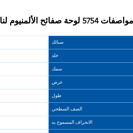
واصفات 5754 لوحة صفائح الألمنيوم لناقلة النفط
سبائك
خلد
سمك
عرض
طول
الصف السطحي
الانحراف المسموح به