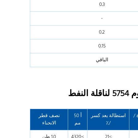
0.3
-
0.2
0.15
الباقي
نفط
 /
استطالة بعد كسر
أ 50
نصف قطر
/٪
مم
الانحناء
≥21
≥4320
1.0 طن