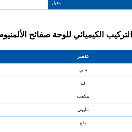
معيار
لتركيب الكيميائي للوحة صفائح الألمنيوم 5754 لناقلة النف
عنصر
سي
ف
مكعب
مليون
ملغ