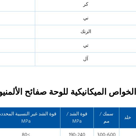
كر
ني
الزنك
تي
آل
لخواص الميكانيكية للوحة صفائح الألمنيوم 5754 لناقلة ال
سمك /
قوة الشد /
قوة الشد غير النسبية المحددة
خلد
مم
MPa
MPa
≥80
190-240
3.00-6.00