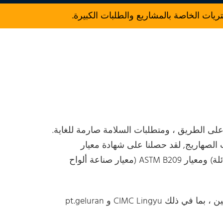
ت الخاصة بالمشاريع والطلبات الكبيرة.
لى الطريق ، ومتطلبات السلامة صارمة للغاية.
 الصهاريج, لقد حصلنا على شهادة معيار
EN14286 (المعيار الأوروبي لسلامة شاحنات نقل الصهاريج السائلة) ومعيار ASTM B209 (معيار صناعة ألواح
تتعاون Chalco مع العديد من مصنعي سيارات الدبابات المعروفين ، بما في ذلك CIMC Lingyu و pt.geluran