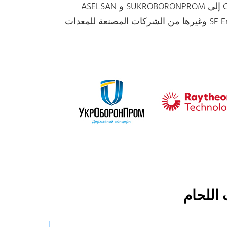
للحام الذي تنتجه CHALCO إلى SUKROBORONPROM و ASELSAN
للصناعات الثقيلة TAXILA و Raytheon Company و SF Engineering وغيرها من الشركات المصنعة للمعدات
اللحام