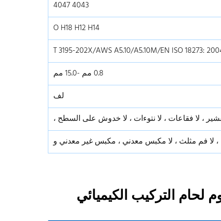
4043 4047
O H18 H12 H14
0.8 مم -15.0 مم
لف
تقشير ، لا فقاعات ، لا نتوءات ، لا خدوش على السطح ،
 لا فم مثلث ، لا مكبس معدني ، مكبس غير معدني و