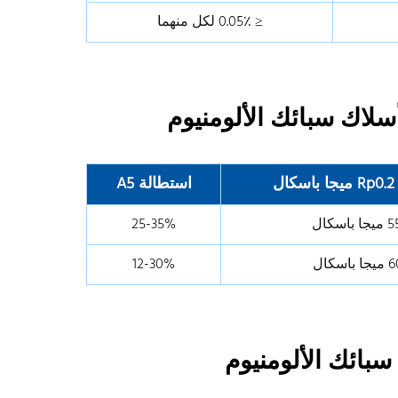
≤ 0.05٪ لكل منهما
ل
استطالة A5
اسكال
25-35%
اسكال
12-30%