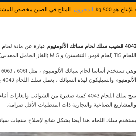
المخزون
المتاح في الصين مخصص للمشتريات
404 قضيب سلك لحام سبائك الألومنيوم
عبارة عن مادة لحام ش
لحام TIG (لحام قوس التنغستن) و MIG (الغاز الخامل المعدني).
لألومنيوم والسيليكون لهذه السبائك ، يعمل سلك اللحام 4043 بشكل جيد.
ينتج سلك اللحام 4043 كمية صغيرة من الشوائب والغ
المشاريع الصناعية والتجارية ذات المتطلبات الأقل صرامة.
ستخدم سلك اللحام هذا أيضا بشكل شائع لإصلاح منتجات سبائك 