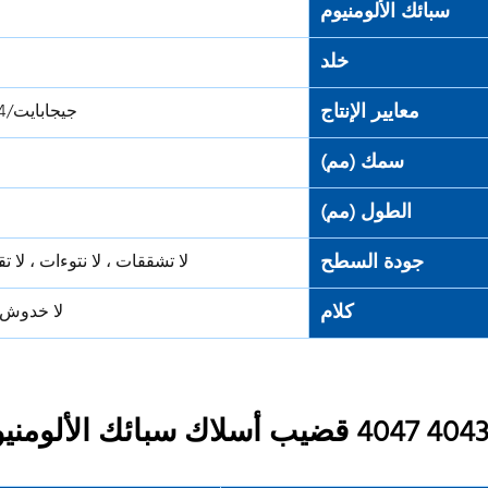
سبائك الألومنيوم
خلد
معايير الإنتاج
جيجابايت/T 3195-202X/AWS A5.10/A5.10M/EN ISO 18273: 2004
سمك (مم)
الطول (مم)
جودة السطح
لا تشققات ، لا نتوءات ، لا 
كلام
لا خدوش ،
40 4047 قضيب أسلاك سبائك الألومنيوم لحام التركيب الكيميائي