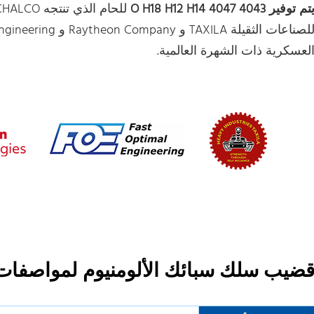
تم توفير 4043 4047 O H18 H12 H14
لعسكرية ذات الشهرة العالمية.
ضيب سلك سبائك الألومنيوم لمواصفات 